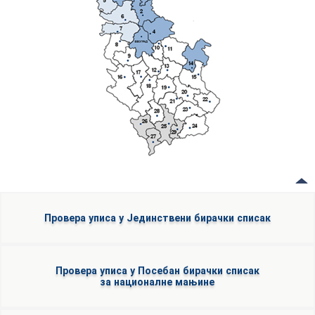
Провера уписа у Јединствени бирачки списак
Провера уписа у Посебан бирачки списак
за националне мањине