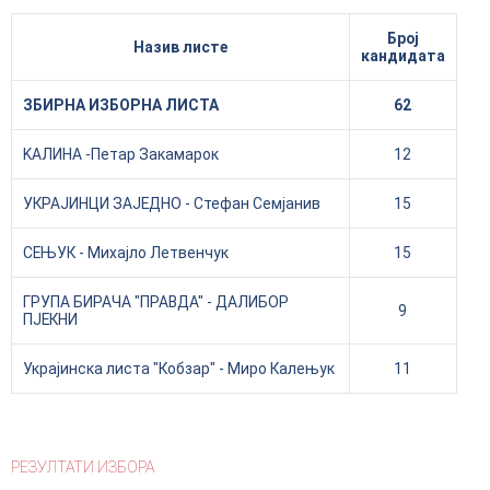
Број
Назив листе
кандидата
ЗБИРНА ИЗБОРНА ЛИСТА
62
KAЛИНА -Петар Закамарок
12
УКРАЈИНЦИ ЗАЈЕДНО - Стефан Семјанив
15
СЕЊУК - Михајло Летвенчук
15
ГРУПА БИРАЧА "ПРАВДА" - ДАЛИБОР
9
ПЈЕКНИ
Украјинска листа "Кобзар" - Миро Калењук
11
РЕЗУЛТАТИ ИЗБОРА