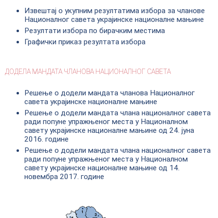
Извештај о укупним резултатима избора за чланове
Националног савета украјинске националне мањине
Резултати избора по бирачким местима
Графички приказ резултата избора
ДОДЕЛА МАНДАТА ЧЛАНОВА НАЦИОНАЛНОГ САВЕТА
Решење о додели мандата чланова Националног
савета украјинске националне мањине
Решење о додели мандата члана националног савета
ради попуне упражњеног места у Националном
савету украјинске националне мањине од 24. јуна
2016. године
Решење о додели мандата члана националног савета
ради попуне упражњеног места у Националном
савету украјинске националне мањине од 14.
новембра 2017. године