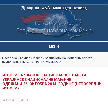
A
ћир
lat
A
Мапа сајта
Штампај
A
РЕПУБЛИКА СРБИЈА
Републичка изборна комисија
МЕНИ
Насловна
»
Архива
»
Избори за чланове националних савета
националних мањина
- 2014 » Украјински
ИЗБОРИ ЗА ЧЛАНОВЕ
НАЦИОНАЛНОГ САВЕТА
УКРАЈИНСКЕ НАЦИОНАЛНЕ МАЊИНЕ
,
ОДРЖАНИ 26. ОКТОБРА 2014. ГОДИНЕ
(НЕПОСРЕДНИ
ИЗБОРИ)
ИЗБОРНЕ ЛИСТЕ