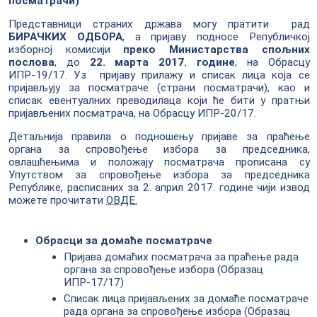
посматрачи)
Представници страних држава могу пратити рад
БИРАЧКИХ ОДБОРА
, а пријаву подносе Републичкој
изборној комисији
преко Министарства спољних
послова
, до
22. марта 2017. године
, на Обрасцу
ИПР-19/17. Уз пријаву прилажу и списак лица која се
пријављују за посматраче (страни посматрачи), као и
списак евентуалних преводилаца који ће бити у пратњи
пријављених посматрача, на Обрасцу ИПР-20/17.
Детаљнија правила о подношењу пријаве за праћење
органа за спровођење избора за председника,
овлашћењима и положају посматрача прописана су
Упутством за спровођење избора за председника
Републике, расписаних за 2. април 2017. године чији извод
можете прочитати
ОВДЕ.
Обрасци за домаће посматраче
Пријава домаћих посматрача за праћење рада
органа за спровођење избора (Образац
ИПР-17/17
)
Списак лица пријављених за домаће посматраче
рада органа за спровођење избора (Образац