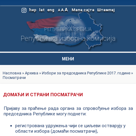
A
ћир
lat
eng
A
Мапа сајта
Штампај
A
РЕПУБЛИКА СРБИЈА
Републичка изборна комисија
МЕНИ
Насловна
»
Архива
»
Избори за председника Републике 2017. године
»
Посматрачи
ДОМАЋИ И СТРАНИ ПОСМАТРАЧИ
Пријаву за праћење рада органа за спровођење избора за
председника Републике могу поднети:
регистрована удружења чији се циљеви остварују у
области избора (домаћи посматрачи),