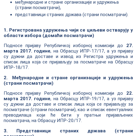
међународне и стране организације и удружења
(страни посматрачи),
представници страних држава (страни посматрачи).
1. Регистрована удружења чији се циљеви остварују у
области избора (домаћи посматрачи)
Подносе пријаву Републичкој изборној комисији до
27.
марта 2017. године
, на Обрасцу ИПР-17/17, а уз пријаву
су дужни да доставе и извод из Регистра удружења и
списак лица која се пријављују за посматраче на Обрасцу
ИПР-18/17.
2. Међународне и стране организације и удружења
(страни посматрачи)
Подносе пријаву Републичкој изборној комисији до
22.
марта 2017. године
, на Обрасцу ИПР-19/17, а уз пријаву
су дужни да доставе и списак лица која се пријављују за
посматраче (страни посматрачи), као и списак евентуалних
преводилаца који ће бити у пратњи пријављених
посматрача, на Обрасцу ИПР-20/17.
3. Представници страних држава (страни