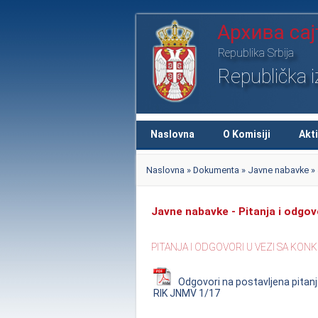
Republika Srbija
Republička 
Naslovna
O Komisiji
Akt
Naslovna
»
Dokumenta
»
Javne nabavke
» 
Javne nabavke - Pitanja i odgov
PITANJA I ODGOVORI U VEZI SA K
Odgovori na postavlјena pitan
RIK JNMV 1/17