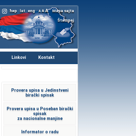
A
ћир
lat
eng
A
Mapa sajta
A
Štampaj
Linkovi
Kontakt
Provera upisa u Jedinstveni
birački spisak
Provera upisa u Poseban birački
spisak
za nacionalne manjine
Informator o radu