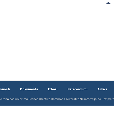
ivnosti
Dokumenta
Izbori
Referendumi
Arhiva
ncirana pod uslovima licence
Creative Commons Autorstvo-Nekomercijalno-Bez prerad