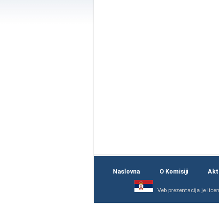
Naslovna
O Komisiji
Akt
Veb prezentacija
je lice