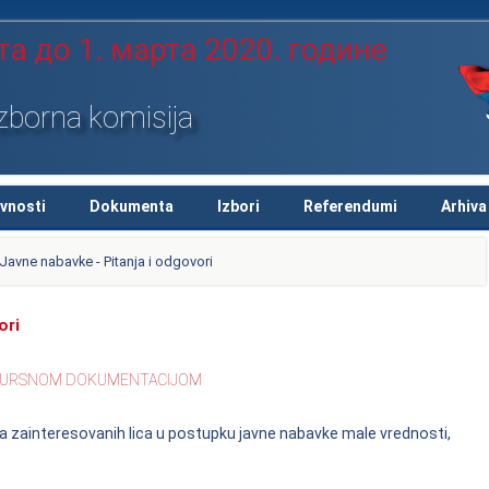
izborna komisija
ivnosti
Dokumenta
Izbori
Referendumi
Arhiva
Javne nabavke - Pitanja i odgovori
ori
ONKURSNOM DOKUMENTACIJOM
ja zainteresovanih lica u postupku javne nabavke male vrednosti,