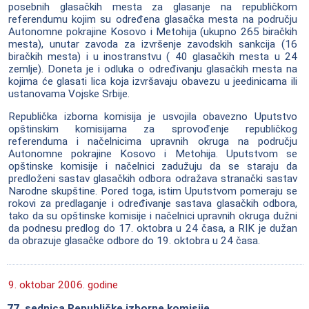
posebnih glasačkih mesta za glasanje na republičkom
referendumu kojim su određena glasačka mesta na području
Autonomne pokrajine Kosovo i Metohija (ukupno 265 biračkih
mesta), unutar zavoda za izvršenje zavodskih sankcija (16
biračkih mesta) i u inostranstvu ( 40 glasačkih mesta u 24
zemlje). Doneta je i odluka o određivanju glasačkih mesta na
kojima će glasati lica koja izvršavaju obavezu u jeedinicama ili
ustanovama Vojske Srbije.
Republička izborna komisija je usvojila obavezno Uputstvo
opštinskim komisijama za sprovođenje republičkog
referenduma i načelnicima upravnih okruga na području
Autonomne pokrajine Kosovo i Metohija. Uputstvom se
opštinske komisije i načelnici zadužuju da se staraju da
predloženi sastav glasačkih odbora odražava stranački sastav
Narodne skupštine. Pored toga, istim Uputstvom pomeraju se
rokovi za predlaganje i određivanje sastava glasačkih odbora,
tako da su opštinske komisije i načelnici upravnih okruga dužni
da podnesu predlog do 17. oktobra u 24 časa, a RIK je dužan
da obrazuje glasačke odbore do 19. oktobra u 24 časa.
9. oktobar 2006. godine
77. sednica Republičke izborne komisije