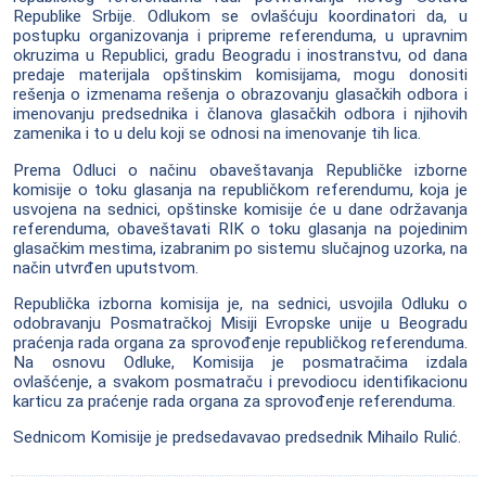
Republike Srbije. Odlukom se ovlašćuju koordinatori da, u
postupku organizovanja i pripreme referenduma, u upravnim
okruzima u Republici, gradu Beogradu i inostranstvu, od dana
predaje materijala opštinskim komisijama, mogu donositi
rešenja o izmenama rešenja o obrazovanju glasačkih odbora i
imenovanju predsednika i članova glasačkih odbora i njihovih
zamenika i to u delu koji se odnosi na imenovanje tih lica.
Prema Odluci o načinu obaveštavanja Republičke izborne
komisije o toku glasanja na republičkom referendumu, koja je
usvojena na sednici, opštinske komisije će u dane održavanja
referenduma, obaveštavati RIK o toku glasanja na pojedinim
glasačkim mestima, izabranim po sistemu slučajnog uzorka, na
način utvrđen uputstvom.
Republička izborna komisija je, na sednici, usvojila Odluku o
odobravanju Posmatračkoj Misiji Evropske unije u Beogradu
praćenja rada organa za sprovođenje republičkog referenduma.
Na osnovu Odluke, Komisija je posmatračima izdala
ovlašćenje, a svakom posmatraču i prevodiocu identifikacionu
karticu za praćenje rada organa za sprovođenje referenduma.
Sednicom Komisije je predsedavavao predsednik Mihailo Rulić.