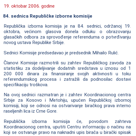
19. oktobar 2006. godine
84. sednica Republičke izborne komisije
Republička izborna komisija je na 84. sednici, održanoj 19.
oktobra, većinom glasova donela odluku o obrazovanju
glasačkih odbora za sprovođenje referenduma o potvrđivanju
novog ustava Republike Srbije.
Sednici Komisije predsedavao je predsednik Mihailo Rulić.
Članovi Komisije razmotrili su zahtev Republičkog zavoda za
statistiku za dodeljivanje dodatnih sredstava u iznosu od 1
200 000 dinara za finansiranje svojih aktivnosti u toku
referendumskog procesa i zatražili da podnosilac dostavi
specifikaciju troškova.
Na ovoj sednici razmatran je i zahtev Koordinacionog centra
Srbije za Kosovo i Metohiju, upućen Republičkoj izbornoj
komisiji, koji se odnosi na ostvarivanje biračkog prava interno
raseljenih lica iz Crne Gore.
Republička izborna komisija će, povodom zahteva
Koordinacionog centra, uputiti Centru informaciju o načinu na
koji se ostvaruje pravo na naknadni upis birača u birački spisak