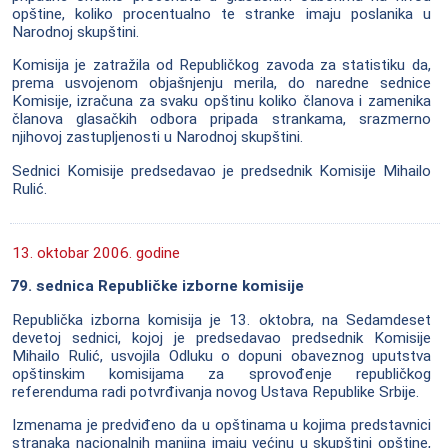
opštine, koliko procentualno te stranke imaju poslanika u
Narodnoj skupštini.
Komisija je zatražila od Republičkog zavoda za statistiku da,
prema usvojenom objašnjenju merila, do naredne sednice
Komisije, izračuna za svaku opštinu koliko članova i zamenika
članova glasačkih odbora pripada strankama, srazmerno
njihovoj zastupljenosti u Narodnoj skupštini.
Sednici Komisije predsedavao je predsednik Komisije Mihailo
Rulić.
13. oktobar 2006. godine
79. sednica Republičke izborne komisije
Republička izborna komisija je 13. oktobra, na Sedamdeset
devetoj sednici, kojoj je predsedavao predsednik Komisije
Mihailo Rulić, usvojila Odluku o dopuni obaveznog uputstva
opštinskim komisijama za sprovođenje republičkog
referenduma radi potvrđivanja novog Ustava Republike Srbije.
Izmenama je predviđeno da u opštinama u kojima predstavnici
stranaka nacionalnih manjina imaju većinu u skupštini opštine,