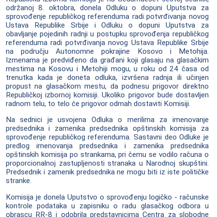
održanoj 8. oktobra, donela Odluku o dopuni Uputstva za
sprovođenje republičkog referenduma radi potvrđivanja novog
Ustava Republike Srbije i Odluku o dopuni Uputstva za
obavljanje pojedinih radnji u postupku sprovođenja republičkog
referenduma radi potvrđivanja novog Ustava Republike Srbije
na području Autonomne pokrajine Kosovo i Metohija.
Izmenama je predviđeno da građani koji glasaju na glasačkim
mestima na Kosovu i Metohiji mogu, u roku od 24 časa od
trenutka kada je doneta odluka, izvršena radnja ili učinjen
propust na glasačkom mestu, da podnesu prigovor direktno
Republičkoj izbornoj komisiji. Ukoliko prigovor bude dostavljen
radnom telu, to telo će prigovor odmah dostaviti Komisiji.
Na sednici je usvojena Odluka o merilima za imenovanje
predsednika i zamenika predsednika opštinskih komisija za
sprovođenje republičkog referenduma. Sastavni deo Odluke je
predlog imenovanja predsednika i zamenika predsednika
opštinskih komisija po strankama, pri čemu se vodilo računa o
proporcionalnoj zastupljenosti stranaka u Narodnoj skupštini.
Predsednik i zamenik predsednika ne mogu biti iz iste političke
stranke.
Komisija je donela Uputstvo o sprovođenju logičko - računske
kontrole podataka u zapisniku o radu glasačkog odbora u
obrascu RR-8 i odobrila predstavnicima Centra za slobodne