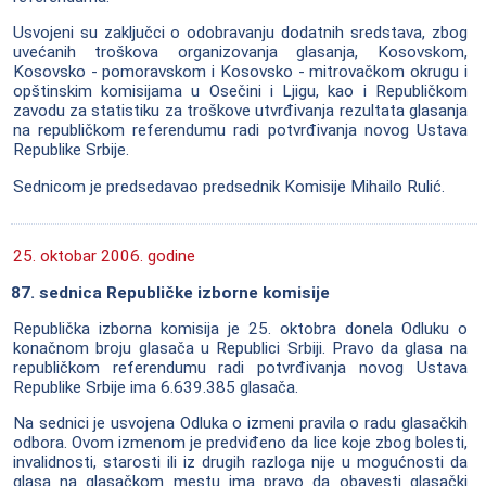
Usvojeni su zaključci o odobravanju dodatnih sredstava, zbog
uvećanih troškova organizovanja glasanja, Kosovskom,
Kosovsko - pomoravskom i Kosovsko - mitrovačkom okrugu i
opštinskim komisijama u Osečini i Ljigu, kao i Republičkom
zavodu za statistiku za troškove utvrđivanja rezultata glasanja
na republičkom referendumu radi potvrđivanja novog Ustava
Republike Srbije.
Sednicom je predsedavao predsednik Komisije Mihailo Rulić.
25. oktobar 2006. godine
87. sednica Republičke izborne komisije
Republička izborna komisija je 25. oktobra donela Odluku o
konačnom broju glasača u Republici Srbiji. Pravo da glasa na
republičkom referendumu radi potvrđivanja novog Ustava
Republike Srbije ima 6.639.385 glasača.
Na sednici je usvojena Odluka o izmeni pravila o radu glasačkih
odbora. Ovom izmenom je predviđeno da lice koje zbog bolesti,
invalidnosti, starosti ili iz drugih razloga nije u mogućnosti da
glasa na glasačkom mestu ima pravo da obavesti glasački