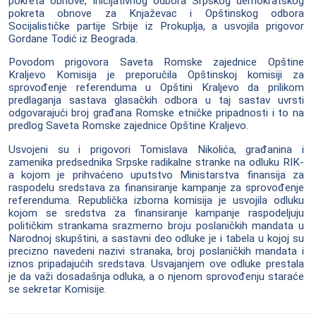
pokreta obnove, Inicijativnog odbora Srpskog demokratskog
pokreta obnove za Knjaževac i Opštinskog odbora
Socijalističke partije Srbije iz Prokuplja, a usvojila prigovor
Gordane Todić iz Beograda.
Povodom prigovora Saveta Romske zajednice Opštine
Kraljevo Komisija je preporučila Opštinskoj komisiji za
sprovođenje referenduma u Opštini Kraljevo da prilikom
predlaganja sastava glasačkih odbora u taj sastav uvrsti
odgovarajući broj građana Romske etničke pripadnosti i to na
predlog Saveta Romske zajednice Opštine Kraljevo.
Usvojeni su i prigovori Tomislava Nikolića, građanina i
zamenika predsednika Srpske radikalne stranke na odluku RIK-
a kojom je prihvaćeno uputstvo Ministarstva finansija za
raspodelu sredstava za finansiranje kampanje za sprovođenje
referenduma. Republička izborna komisija je usvojila odluku
kojom se sredstva za finansiranje kampanje raspodeljuju
političkim strankama srazmerno broju poslaničkih mandata u
Narodnoj skupštini, a sastavni deo odluke je i tabela u kojoj su
precizno navedeni nazivi stranaka, broj poslaničkih mandata i
iznos pripadajućih sredstava. Usvajanjem ove odluke prestala
je da važi dosadašnja odluka, a o njenom sprovođenju staraće
se sekretar Komisije.