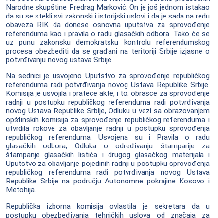
Narodne skupštine Predrag Marković. On je još jednom istakao
da su se stekli svi zakonski i istorijski uslovi i da je sada na redu
obaveza RIK da donese osnovna uputstva za sprovođenje
referenduma kao i pravila o radu glasačkih odbora. Tako će se
uz punu zakonsku demokratsku kontrolu referendumskog
procesa obezbediti da se građani na teritoriji Srbije izjasne o
potvrđivanju novog ustava Srbije.
Na sednici je usvojeno Uputstvo za sprovođenje republičkog
referenduma radi potvrđivanja novog Ustava Republike Srbije.
Komisija je usvojila i prateće akte, i to: obrasce za sprovođenje
radnji u postupku republičkog referenduma radi potvrđivanja
novog Ustava Republike Srbije, Odluku u vezi sa obrazovanjem
opštinskih komisija za sprovođenje republičkog referenduma i
utvrdila rokove za obavljanje radnji u postupku sprovođenja
republičkog referenduma. Usvojena su i Pravila o radu
glasačkih odbora, Odluka o određivanju štamparije za
štampanje glasačkih listića i drugog glasačkog materijala i
Uputstvo za obavljanje pojedinih radnji u postupku sprovođenja
republičkog referenduma radi potvrđivanja novog Ustava
Republike Srbije na području Autonomne pokrajine Kosovo i
Metohija.
Republička izborna komisija ovlastila je sekretara da u
postupku obezbeđivanja tehničkih uslova od značaja za