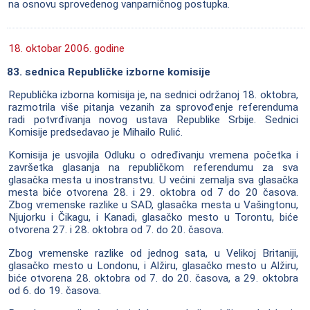
na osnovu sprovedenog vanparničnog postupka.
18. oktobar 2006. godine
83. sednica Republičke izborne komisije
Republička izborna komisija je, na sednici održanoj 18. oktobra,
razmotrila više pitanja vezanih za sprovođenje referenduma
radi potvrđivanja novog ustava Republike Srbije. Sednici
Komisije predsedavao je Mihailo Rulić.
Komisija je usvojila Odluku o određivanju vremena početka i
završetka glasanja na republičkom referendumu za sva
glasačka mesta u inostranstvu. U većini zemalja sva glasačka
mesta biće otvorena 28. i 29. oktobra od 7 do 20 časova.
Zbog vremenske razlike u SAD, glasačka mesta u Vašingtonu,
Njujorku i Čikagu, i Kanadi, glasačko mesto u Torontu, biće
otvorena 27. i 28. oktobra od 7. do 20. časova.
Zbog vremenske razlike od jednog sata, u Velikoj Britaniji,
glasačko mesto u Londonu, i Alžiru, glasačko mesto u Alžiru,
biće otvorena 28. oktobra od 7. do 20. časova, a 29. oktobra
od 6. do 19. časova.