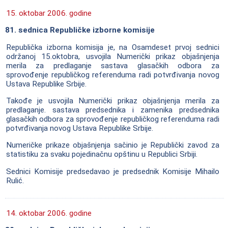
15. oktobar 2006. godine
81. sednica Republičke izborne komisije
Republička izborna komisija je, na Osamdeset prvoj sednici
održanoj 15.oktobra, usvojila Numerički prikaz objašnjenja
merila za predlaganje sastava glasačkih odbora za
sprovođenje republičkog referenduma radi potvrđivanja novog
Ustava Republike Srbije.
Takođe je usvojila Numerički prikaz objašnjenja merila za
predlaganje. sastava predsednika i zamenika predsednika
glasačkih odbora za sprovođenje republičkog referenduma radi
potvrđivanja novog Ustava Republike Srbije.
Numeričke prikaze objašnjenja sačinio je Republički zavod za
statistiku za svaku pojedinačnu opštinu u Republici Srbiji.
Sednici Komisije predsedavao je predsednik Komisije Mihailo
Rulić.
14. oktobar 2006. godine