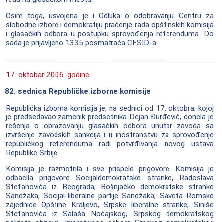
Osim toga, usvojena je i Odluka o odobravanju Centru za
slobodne izbore i demokratiju praćenje rada opštinskih komisija
i glasačkih odbora u postupku sprovođenja referenduma. Do
sada je prijavljeno 1335 posmatrača CESID-a.
17. oktobar 2006. godine
82. sednica Republičke izborne komisije
Republička izborna komisija je, na sednici od 17. oktobra, kojoj
je predsedavao zamenik predsednika Dejan Đurđević, donela je
rešenja o obrazovanju glasačkih odbora unutar zavoda sa
izvršenje zavodskih sankcija i u inostranstvu za sprovođenje
republičkog referenduma radi potvrđivanja novog ustava
Republike Srbije.
Komisija je razmotrila i sve prispele prigovore. Komisija je
odbacila prigovore Socijaldemokratske stranke, Radoslava
Stefanovića iz Beograda, Bošnjačko demokratske stranke
Sandžaka, Socijal-liberalne partije Sandžaka, Saveta Romske
zajednice Opštine Kraljevo, Srpske liberalne stranke, Siniše
Stefanovića iz Salaša Noćajskog, Srpskog demokratskog