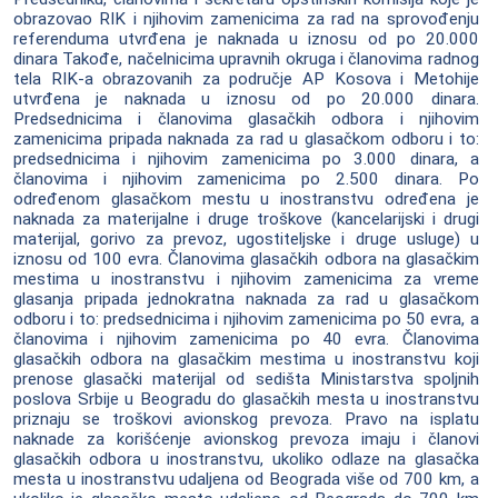
obrazovao RIK i njihovim zamenicima za rad na sprovođenju
referenduma utvrđena je naknada u iznosu od po 20.000
dinara Takođe, načelnicima upravnih okruga i članovima radnog
tela RIK-a obrazovanih za područje AP Kosova i Metohije
utvrđena je naknada u iznosu od po 20.000 dinara.
Predsednicima i članovima glasačkih odbora i njihovim
zamenicima pripada naknada za rad u glasačkom odboru i to:
predsednicima i njihovim zamenicima po 3.000 dinara, a
članovima i njihovim zamenicima po 2.500 dinara. Po
određenom glasačkom mestu u inostranstvu određena je
naknada za materijalne i druge troškove (kancelarijski i drugi
materijal, gorivo za prevoz, ugostiteljske i druge usluge) u
iznosu od 100 evra. Članovima glasačkih odbora na glasačkim
mestima u inostranstvu i njihovim zamenicima za vreme
glasanja pripada jednokratna naknada za rad u glasačkom
odboru i to: predsednicima i njihovim zamenicima po 50 evra, a
članovima i njihovim zamenicima po 40 evra. Članovima
glasačkih odbora na glasačkim mestima u inostranstvu koji
prenose glasački materijal od sedišta Ministarstva spoljnih
poslova Srbije u Beogradu do glasačkih mesta u inostranstvu
priznaju se troškovi avionskog prevoza. Pravo na isplatu
naknade za korišćenje avionskog prevoza imaju i članovi
glasačkih odbora u inostranstvu, ukoliko odlaze na glasačka
mesta u inostranstvu udaljena od Beograda više od 700 km, a