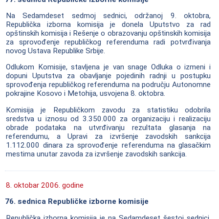
Na Sedamdeset sedmoj sednici, održanoj 9. oktobra,
Republička izborna komisija je donela Uputstvo za rad
opštinskih komisija i Rešenje o obrazovanju opštinskih komisija
za sprovođenje republičkog referenduma radi potvrđivanja
novog Ustava Republike Srbije.
Odlukom Komisije, stavljena je van snage Odluka o izmeni i
dopuni Uputstva za obavljanje pojedinih radnji u postupku
sprovođenja republičkog referenduma na području Autonomne
pokrajine Kosovo i Metohija, usvojena 8. oktobra.
Komisija je Republičkom zavodu za statistiku odobrila
sredstva u iznosu od 3.350.000 za organizaciju i realizaciju
obrade podataka na utvrđivanju rezultata glasanja na
referendumu, a Upravi za izvršenje zavodskih sankcija
1.112.000 dinara za sprovođenje referenduma na glasačkim
mestima unutar zavoda za izvršenje zavodskih sankcija.
8. oktobar 2006. godine
76. sednica Republičke izborne komisije
Republička izborna komisija je na Sedamdeset šestoj sednici,