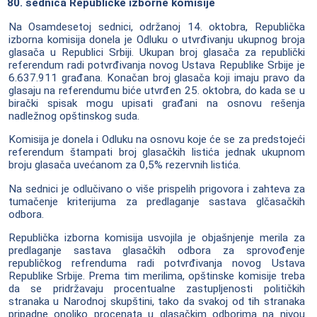
80. sednica Republičke izborne komisije
Na Osamdesetoj sednici, održanoj 14. oktobra, Republička
izborna komisija donela je Odluku o utvrđivanju ukupnog broja
glasača u Republici Srbiji. Ukupan broj glasača za republički
referendum radi potvrđivanja novog Ustava Republike Srbije je
6.637.911 građana. Konačan broj glasača koji imaju pravo da
glasaju na referendumu biće utvrđen 25. oktobra, do kada se u
birački spisak mogu upisati građani na osnovu rešenja
nadležnog opštinskog suda.
Komisija je donela i Odluku na osnovu koje će se za predstojeći
referendum štampati broj glasačkih listića jednak ukupnom
broju glasača uvećanom za 0,5% rezervnih listića.
Na sednici je odlučivano o više prispelih prigovora i zahteva za
tumačenje kriterijuma za predlaganje sastava glčasačkih
odbora.
Republička izborna komisija usvojila je objašnjenje merila za
predlaganje sastava glasačkih odbora za sprovođenje
republičkog refrenduma radi potvrđivanja novog Ustava
Republike Srbije. Prema tim merilima, opštinske komisije treba
da se pridržavaju procentualne zastupljenosti političkih
stranaka u Narodnoj skupštini, tako da svakoj od tih stranaka
pripadne onoliko procenata u glasačkim odborima na nivou