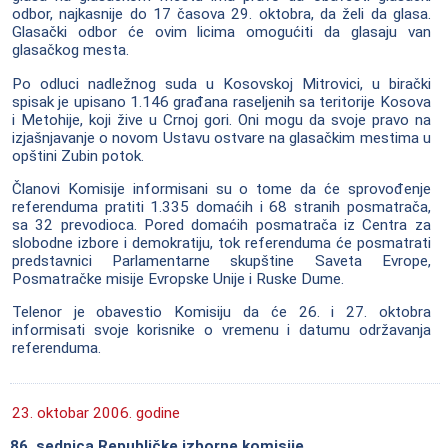
odbor, najkasnije do 17 časova 29. oktobra, da želi da glasa.
Glasački odbor će ovim licima omogućiti da glasaju van
glasačkog mesta.
Po odluci nadležnog suda u Kosovskoj Mitrovici, u birački
spisak je upisano 1.146 građana raseljenih sa teritorije Kosova
i Metohije, koji žive u Crnoj gori. Oni mogu da svoje pravo na
izjašnjavanje o novom Ustavu ostvare na glasačkim mestima u
opštini Zubin potok.
Članovi Komisije informisani su o tome da će sprovođenje
referenduma pratiti 1.335 domaćih i 68 stranih posmatrača,
sa 32 prevodioca. Pored domaćih posmatrača iz Centra za
slobodne izbore i demokratiju, tok referenduma će posmatrati
predstavnici Parlamentarne skupštine Saveta Evrope,
Posmatračke misije Evropske Unije i Ruske Dume.
Telenor je obavestio Komisiju da će 26. i 27. oktobra
informisati svoje korisnike o vremenu i datumu održavanja
referenduma.
23. oktobar 2006. godine
86. sednica Republičke izborne komisije