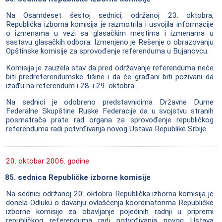
Na Osamdeset šestoj sednici, održanoj 23. oktobra,
Republička izborna komisija je razmotrila i usvojila informacije
o izmenama u vezi sa glasačkim mestima i izmenama u
sastavu glasačkih odbora. Izmenjeno je Rešenje o obrazovanju
Opštinske komisije za sprovođenje referenduma u Bujanovcu.
Komisija je zauzela stav da pred održavanje referenduma neće
biti predreferendumske tišine i da će građani biti pozivani da
izađu na referendum i 28. i 29. oktobra.
Na sednici je odobreno predstavnicima Državne Dume
Federalne Skupštine Ruske Federacije da u svojstvu stranih
posmatrača prate rad organa za sprovođenje republičkog
referenduma radi potvrđivanja novog Ustava Republike Srbije.
20. oktobar 2006. godine
85. sednica Republičke izborne komisije
Na sednici održanoj 20. oktobra Republička izborna komisija je
donela Odluku o davanju ovlašćenja koordinatorima Republičke
izborne komisije za obavljanje pojedinih radnji u pripremi
republičkog referenduma radi potvrđivanja novog Ustava