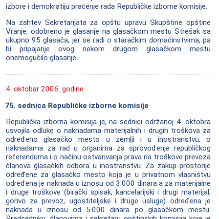
izbore i demokratiju praćenje rada Republičke izborne komisije.
Na zahtev Sekretarijata za opštu upravu Skupštine opštine
Vranje, odobreno je glasanje na glasačkom mestu Strešak sa
ukupno 95 glasača, jer se radi o staračkim domaćinstvima, pa
bi pripajanje ovog nekom drugom glasačkom mestu
onemogućilo glasanje.
4. oktobar 2006. godine
75. sednica Republičke izborne komisije
Republička izborna komisija je, na sednici održanoj 4. oktobra
usvojila odluke o naknadama materijalnih i drugih troškova za
određeno glasačko mesto u zemlji i u inostranstvu, o
naknadama za rad u organima za sprovođenje republičkog
referenduma i o načinu ostvarivanja prava na troškove prevoza
članova glasačkih odbora u inostranstvu. Za zakup prostorije
određene za glasačko mesto koja je u privatnom vlasništvu
određena je naknada u iznosu od 3.000 dinara a za materijalne
i druge troškove (birački spisak, kancelarijski i drugi materijal,
gorivo za prevoz, ugostiteljske i druge usluge) određena je
naknada u iznosu od 5.000 dinara po glasačkom mestu.
Predsedniku, članovima i sekretaru opštinskih komisija koje je