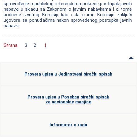
sprovođenje republičkog referenduma pokreće postupak javnih
nabavki u skladu sa Zakonom o javnim nabavkama i o tome
podnese izveštaj Komisiji, kao i da u ime Komisije zaključi
ugovore sa ponuđačima nakon sprovedenog postupka javnih
nabavki.
Strana
3
2
1
Provera upisa u Jedinstveni birački spisak
Provera upisa u Poseban birački spisak
za nacionalne manjine
Informator o radu