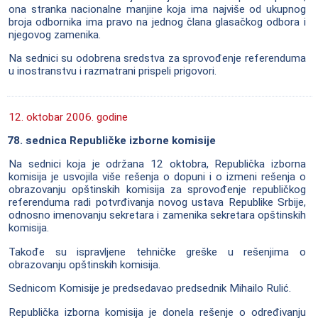
ona stranka nacionalne manjine koja ima najviše od ukupnog
broja odbornika ima pravo na jednog člana glasačkog odbora i
njegovog zamenika.
Na sednici su odobrena sredstva za sprovođenje referenduma
u inostranstvu i razmatrani prispeli prigovori.
12. oktobar 2006. godine
78. sednica Republičke izborne komisije
Na sednici koja je održana 12 oktobra, Republička izborna
komisija je usvojila više rešenja o dopuni i o izmeni rešenja o
obrazovanju opštinskih komisija za sprovođenje republičkog
referenduma radi potvrđivanja novog ustava Republike Srbije,
odnosno imenovanju sekretara i zamenika sekretara opštinskih
komisija.
Takođe su ispravljene tehničke greške u rešenjima o
obrazovanju opštinskih komisija.
Sednicom Komisije je predsedavao predsednik Mihailo Rulić.
Republička izborna komisija je donela rešenje o određivanju