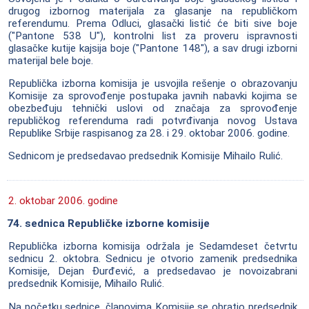
drugog izbornog materijala za glasanje na republičkom
referendumu. Prema Odluci, glasački listić će biti sive boje
("Pantone 538 U"), kontrolni list za proveru ispravnosti
glasačke kutije kajsija boje ("Pantone 148"), a sav drugi izborni
materijal bele boje.
Republička izborna komisija je usvojila rešenje o obrazovanju
Komisije za sprovođenje postupaka javnih nabavki kojima se
obezbeđuju tehnički uslovi od značaja za sprovođenje
republičkog referenduma radi potvrđivanja novog Ustava
Republike Srbije raspisanog za 28. i 29. oktobar 2006. godine.
Sednicom je predsedavao predsednik Komisije Mihailo Rulić.
2. oktobar 2006. godine
74. sednica Republičke izborne komisije
Republička izborna komisija održala je Sedamdeset četvrtu
sednicu 2. oktobra. Sednicu je otvorio zamenik predsednika
Komisije, Dejan Đurđević, a predsedavao je novoizabrani
predsednik Komisije, Mihailo Rulić.
Na početku sednice, članovima Komisije se obratio predsednik