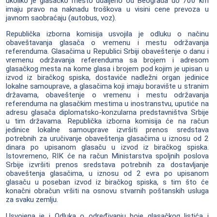
ukoliko je glasačko mesto udaljeno od Beograda do 700 km
imaju pravo na naknadu troškova u visini cene prevoza u
javnom saobraćaju (autobus, voz).
Republička izborna komisija usvojila je odluku o načinu
obaveštavanja glasača o vremenu i mestu održavanja
referenduma. Glasačima u Republici Srbiji obaveštenje o danu i
vremenu održavanja referenduma sa brojem i adresom
glasačkog mesta na kome glasa i brojem pod kojim je upisan u
izvod iz biračkog spiska, dostaviće nadležni organ jedinice
lokalne samouprave, a glasačima koji imaju boravište u stranim
državama, obaveštenje o vremenu i mestu održavanja
referenduma na glasačkim mestima u inostranstvu, uputiće na
adresu glasača diplomatsko-konzularna predstavništva Srbije
u tim državama. Republička izborna komisija će na račun
jedinice lokalne samouprave izvršiti prenos sredstava
potrebnih za uručivanje obaveštenja glasačima u iznosu od 2
dinara po upisanom glasaču u izvod iz biračkog spiska.
Istovremeno, RIK će na račun Ministarstva spoljnih poslova
Srbije izvršiti prenos sredstava potrebnih za dostavljanje
obaveštenja glasačima, u iznosu od 2 evra po upisanom
glasaču u poseban izvod iz biračkog spiska, s tim što će
konačni obračun vršiti na osnovu stvarnih poštanskih usluga
za svaku zemlju.
Usvojena je i Odluka o određivanju boje glasačkog listića i