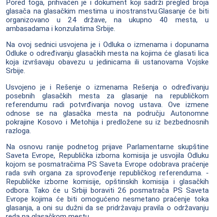
Pored toga, prihvaćen je i dokument koji sadrži pregled broja
glasača na glasačkim mestima u inostranstvu.Glasanje će biti
organizovano u 24 države, na ukupno 40 mesta, u
ambasadama i konzulatima Srbije.
Na ovoj sednici usvojena je i Odluka o izmenama i dopunama
Odluke o određivanju glasačkih mesta na kojima će glasati lica
koja izvršavaju obavezu u jedinicama ili ustanovama Vojske
Srbije.
Usvojeno je i Rešenje o izmenama Rešenja o određivanju
posebnih glasačkih mesta za glasanje na republičkom
referendumu radi potvrđivanja novog ustava. Ove izmene
odnose se na glasačka mesta na području Autonomne
pokrajine Kosovo i Metohija i predložene su iz bezbednosnih
razloga.
Na osnovu ranije podnetog prijave Parlamentarne skupštine
Saveta Evrope, Republička izborna komisija je usvojila Odluku
kojom se posmatračima PS Saveta Evrope odobrava praćenje
rada svih organa za sprovođenje republičkog referenduma. -
Republičke izborne komisije, opštinskih komisija i glasačkih
odbora. Tako će u Srbiji boraviti 26 posmatrača PS Saveta
Evrope kojima će biti omogućeno nesmetano praćenje toka
glasanja, a oni su dužni da se pridržavaju pravila o održavanju
reda na glasačkom mestu.