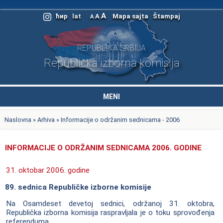
A
ћир
lat
A
Mapa sajta
Štampaj
A
REPUBLIKA SRBIJA
Republička izborna komisija
MENI
Naslovna
»
Arhiva
» Informacije o održanim sednicama - 2006
INFORMACIJE O ODRŽANIM SEDNICAMA 2006. GODINE
31. oktobar 2006. godine
89. sednica Republičke izborne komisije
Na Osamdeset devetoj sednici, održanoj 31. oktobra,
Republička izborna komisija raspravljala je o toku sprovođenja
referenduma.