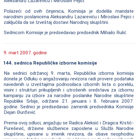
Aleksandru Lazareviću i Miroslavi Pejici.
Polazeći od ovih činjenica, Komisija je dodelila mandate
narodnim poslanicima Aleksandru Lazareviću i Miroslavi Pejici i
zaključila da se Izveštaj dostavi Narodnoj skupštini.
Sednicom Komisije je predsedavao predsednik Mihailo Rulić.
9. mart 2007. godine
144. sednica Republičke izborne komisije
Na sednici održanoj 9. marta, Republička izborna komisija
donela je Odluku o angažovanju revizora radi provere podataka
navedenih u izveštajima podnosilaca izbornih lista o poreklu,
visini i strukturi prikupljenih i utrošenih sredstava za izbornu
kampanju za izbore za narodne poslanike Narodne skupštine
Republike Srbije, održane 21. januara i 8. februara 2007.
godine. Sednici je predsedavao zamenik predsednika Komisije
Dejan Đurđević.
Prema ovoj odluci, angažuju se Radica Aleksić i Dragica Krstić-
Purešević, državne službenice zaposlene u Službi Narodne
skupštine, upisane u imenik revizora, da obave neophodnu