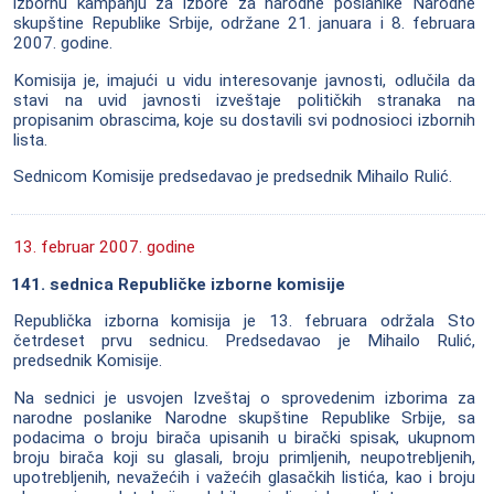
izbornu kampanju za izbore za narodne poslanike Narodne
skupštine Republike Srbije, održane 21. januara i 8. februara
2007. godine.
Komisija je, imajući u vidu interesovanje javnosti, odlučila da
stavi na uvid javnosti izveštaje političkih stranaka na
propisanim obrascima, koje su dostavili svi podnosioci izbornih
lista.
Sednicom Komisije predsedavao je predsednik Mihailo Rulić.
13. februar 2007. godine
141. sednica Republičke izborne komisije
Republička izborna komisija je 13. februara održala Sto
četrdeset prvu sednicu. Predsedavao je Mihailo Rulić,
predsednik Komisije.
Na sednici je usvojen Izveštaj o sprovedenim izborima za
narodne poslanike Narodne skupštine Republike Srbije, sa
podacima o broju birača upisanih u birački spisak, ukupnom
broju birača koji su glasali, broju primljenih, neupotrebljenih,
upotrebljenih, nevažećih i važećih glasačkih listića, kao i broju