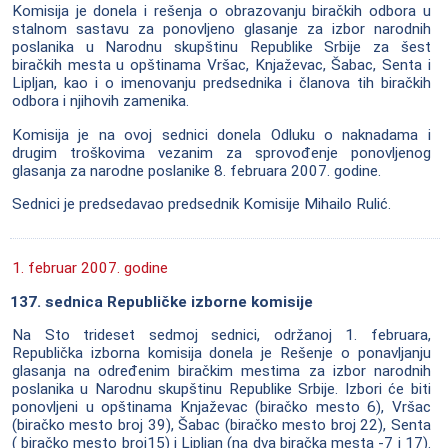
Komisija je donela i rešenja o obrazovanju biračkih odbora u
stalnom sastavu za ponovljeno glasanje za izbor narodnih
poslanika u Narodnu skupštinu Republike Srbije za šest
biračkih mesta u opštinama Vršac, Knjaževac, Šabac, Senta i
Lipljan, kao i o imenovanju predsednika i članova tih biračkih
odbora i njihovih zamenika.
Komisija je na ovoj sednici donela Odluku o naknadama i
drugim troškovima vezanim za sprovođenje ponovljenog
glasanja za narodne poslanike 8. februara 2007. godine.
Sednici je predsedavao predsednik Komisije Mihailo Rulić.
1. februar 2007. godine
137. sednica Republičke izborne komisije
Na Sto trideset sedmoj sednici, održanoj 1. februara,
Republička izborna komisija donela je Rešenje o ponavljanju
glasanja na određenim biračkim mestima za izbor narodnih
poslanika u Narodnu skupštinu Republike Srbije. Izbori će biti
ponovljeni u opštinama Knjaževac (biračko mesto 6), Vršac
(biračko mesto broj 39), Šabac (biračko mesto broj 22), Senta
( biračko mesto broj15) i Lipljan (na dva biračka mesta -7 i 17).