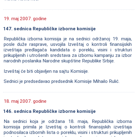
19. maj 2007. godine
147. sednica Republičke izborne komisije
Republička izborna komisija je na sednici održanoj 19. maja,
posle duže rasprave, usvojila Izveštaj o kontroli finansijskih
izveštaja predlagača kandidata o poreklu, visini i strukturi
prikupljenih i utrošenih sredstava za izbornu kampanju za izbor
narodnih poslanika Narodne skupštine Republike Srbije.
Izveštaj će biti objavljen na sajtu Komisije.
Sednici je predsedavao predsednik Komisije Mihailo Rulić.
18. maj 2007. godine
146. sednica Republičke izborne komisije
Na sednici koja je održana 18. maja, Republička izborna
komisija primila je Izveštaj o kontroli finansijskih izveštaja
podnosilaca izbornih lista o poreklu, visini i strukturi prikupljenih