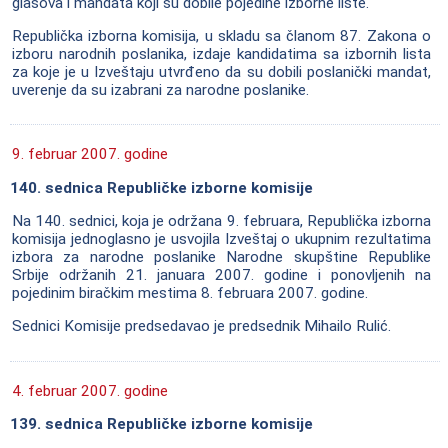
glasova i mandata koji su dobile pojedine izborne liste.
Republička izborna komisija, u skladu sa članom 87. Zakona o
izboru narodnih poslanika, izdaje kandidatima sa izbornih lista
za koje je u Izveštaju utvrđeno da su dobili poslanički mandat,
uverenje da su izabrani za narodne poslanike.
9. februar 2007. godine
140. sednica Republičke izborne komisije
Na 140. sednici, koja je održana 9. februara, Republička izborna
komisija jednoglasno je usvojila Izveštaj o ukupnim rezultatima
izbora za narodne poslanike Narodne skupštine Republike
Srbije održanih 21. januara 2007. godine i ponovljenih na
pojedinim biračkim mestima 8. februara 2007. godine.
Sednici Komisije predsedavao je predsednik Mihailo Rulić.
4. februar 2007. godine
139. sednica Republičke izborne komisije