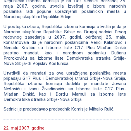
Republička izborna komisija je na 149. sednici, održanoj 25.
maja 2007. godine, utvrdila Izveštaj o izboru narodnih
poslanika radi popune upražnjenih poslaničkih mesta u
Narodnoj skupštini Republike Srbije.
U postupku izbora, Republička izborna komisija utvrdila je da je
Narodna skupština Republike Srbije na Drugoj sednici Prvog
redovnog zasedanja u 2007. godini, održanoj 25. maja,
konstatovala da je narodnim poslanicima Verici Kalanović i
Nenadu Krstiću sa Izborne liste G17 Plus-Mlađan Dinkić
prestao mandat, kao i narodnom poslaniku Dušanu
Prorokoviću sa Izborne liste Demokratska stranka Srbije-
Nova Srbija-dr Vojislav Koštunica.
Utvrdivši da mandati za ova upražnjena poslanička mesta
pripadaju G17 Plus i Demokratskoj stranci Srbije-Nova Srbija,
Republička izborna komisija dodelila je mandate Jovanu
Nešoviću i Ivanu Živadinoviću sa Izborne liste G17 Plus-
Mlađan Dinkić, kao i Đorđu Mamuli sa Izborne liste
Demokratska stranka Srbije-Nova Srbija.
Sednici je predsedavao predsednik Komisije Mihailo Rulić.
22. maj 2007. godine