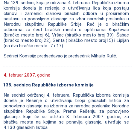
Na 139. sednici, koja je održana 4. februara, Republička izborna
komisija donela je rešenja o utvrđivanju lica koja postaju
članovi i zamenici članova biračkih odbora u proširenom
sastavu za ponovljeno glasanje za izbor narodnih poslanika u
Narodnu skupštinu Republike Srbije. Reč je o biračkim
odborima za šest biračkih mesta u opštinama Knjaževac
(biračko mesto broj 6), Vršac (biračko mesto broj 39), Šabac
(biračko mesto broj 22), Senta ( biračko mesto broj15) i Lipljan
(na dva biračka mesta -7 i 17).
Sednici Komisije predsedavao je predsednik Mihailo Rulić.
4. februar 2007. godine
138. sednica Republičke izborne komisije
Na sednici održanoj 4. februara, Republička izborna komisija
donela je Rešenje o utvrđivanju broja glasačkih listića za
ponovljeno glasanje na izborima za narodne poslanike Narodne
skupštine Republike Srbije. Prema Rešenju, za ponovljeno
glasanje, koje će se održati 8. februara 2007. godine, za
biračka mesta na kojima se ponavlja glasanje, utvrđuje se
4.130 glasačkih listića.