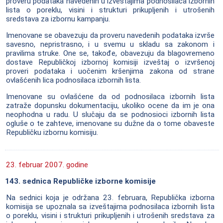
proveru podataka navedenih u izveštajima podnosilaca izbornih
lista o poreklu, visini i strukturi prikupljenih i utrošenih
sredstava za izbornu kampanju.
Imenovane se obavezuju da proveru navedenih podataka izvrše
savesno, nepristrasno, i u svemu u skladu sa zakonom i
pravilima struke. One se, takođe, obavezuju da blagovremeno
dostave Republičkoj izbornoj komisiji izveštaj o izvršenoj
proveri podataka i uočenim kršenjima zakona od strane
ovlašćenih lica podnosilaca izbornih lista.
Imenovane su ovlašćene da od podnosilaca izbornih lista
zatraže dopunsku dokumentaciju, ukoliko ocene da im je ona
neophodna u radu. U slučaju da se podnosioci izbornih lista
ogluše o te zahteve, imenovane su dužne da o tome obaveste
Republičku izbornu komisiju.
23. februar 2007. godine
143. sednica Republičke izborne komisije
Na sednici koja je održana 23. februara, Republička izborna
komisija se upoznala sa izveštajima podnosilaca izbornih lista
o poreklu, visini i strukturi prikupljenih i utrošenih sredstava za