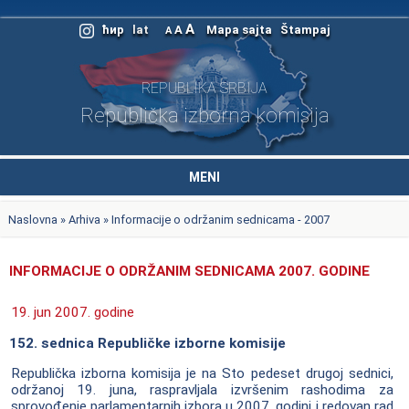
A
ћир
lat
A
Mapa sajta
Štampaj
A
REPUBLIKA SRBIJA
Republička izborna komisija
MENI
Naslovna
»
Arhiva
» Informacije o održanim sednicama - 2007
INFORMACIJE O ODRŽANIM SEDNICAMA 2007. GODINE
19. jun 2007. godine
152. sednica Republičke izborne komisije
Republička izborna komisija je na Sto pedeset drugoj sednici,
održanoj 19. juna, raspravljala izvršenim rashodima za
sprovođenje parlamentarnih izbora u 2007. godini i redovan rad