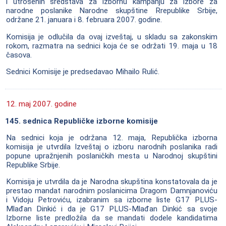
i utrošenih sredstava za izbornu kampanju za izbore za
narodne poslanike Narodne skupštine Rrepublike Srbije,
održane 21. januara i 8. februara 2007. godine.
Komisija je odlučila da ovaj izveštaj, u skladu sa zakonskim
rokom, razmatra na sednici koja će se održati 19. maja u 18
časova.
Sednici Komisije je predsedavao Mihailo Rulić.
12. maj 2007. godine
145. sednica Republičke izborne komisije
Na sednici koja je održana 12. maja, Republička izborna
komisija je utvrdila Izveštaj o izboru narodnih poslanika radi
popune upražnjenih poslaničkih mesta u Narodnoj skupštini
Republike Srbije.
Komisija je utvrdila da je Narodna skupština konstatovala da je
prestao mandat narodnim poslanicima Dragom Damnjanoviću
i Vidoju Petroviću, izabranim sa izborne liste G17 PLUS-
Mlađan Dinkić i da je G17 PLUS-Mlađan Dinkić sa svoje
Izborne liste predložila da se mandati dodele kandidatima