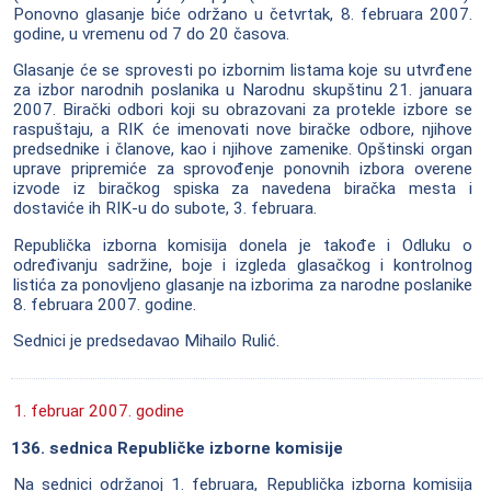
Ponovno glasanje biće održano u četvrtak, 8. februara 2007.
godine, u vremenu od 7 do 20 časova.
Glasanje će se sprovesti po izbornim listama koje su utvrđene
za izbor narodnih poslanika u Narodnu skupštinu 21. januara
2007. Birački odbori koji su obrazovani za protekle izbore se
raspuštaju, a RIK će imenovati nove biračke odbore, njihove
predsednike i članove, kao i njihove zamenike. Opštinski organ
uprave pripremiće za sprovođenje ponovnih izbora overene
izvode iz biračkog spiska za navedena biračka mesta i
dostaviće ih RIK-u do subote, 3. februara.
Republička izborna komisija donela je takođe i Odluku o
određivanju sadržine, boje i izgleda glasačkog i kontrolnog
listića za ponovljeno glasanje na izborima za narodne poslanike
8. februara 2007. godine.
Sednici je predsedavao Mihailo Rulić.
1. februar 2007. godine
136. sednica Republičke izborne komisije
Na sednici održanoj 1. februara, Republička izborna komisija