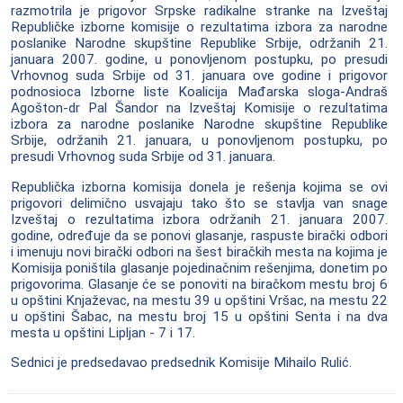
razmotrila je prigovor Srpske radikalne stranke na Izveštaj
Republičke izborne komisije o rezultatima izbora za narodne
poslanike Narodne skupštine Republike Srbije, održanih 21.
januara 2007. godine, u ponovljenom postupku, po presudi
Vrhovnog suda Srbije od 31. januara ove godine i prigovor
podnosioca Izborne liste Koalicija Mađarska sloga-Andraš
Agošton-dr Pal Šandor na Izveštaj Komisije o rezultatima
izbora za narodne poslanike Narodne skupštine Republike
Srbije, održanih 21. januara, u ponovljenom postupku, po
presudi Vrhovnog suda Srbije od 31. januara.
Republička izborna komisija donela je rešenja kojima se ovi
prigovori delimično usvajaju tako što se stavlja van snage
Izveštaj o rezultatima izbora održanih 21. januara 2007.
godine, određuje da se ponovi glasanje, raspuste birački odbori
i imenuju novi birački odbori na šest biračkih mesta na kojima je
Komisija poništila glasanje pojedinačnim rešenjima, donetim po
prigovorima. Glasanje će se ponoviti na biračkom mestu broj 6
u opštini Knjaževac, na mestu 39 u opštini Vršac, na mestu 22
u opštini Šabac, na mestu broj 15 u opštini Senta i na dva
mesta u opštini Lipljan - 7 i 17.
Sednici je predsedavao predsednik Komisije Mihailo Rulić.