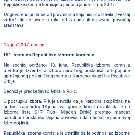
Republičke izborne komisije u periodu januar - maj 2007.
Dogovoreno je da se od pravnih lica koja nisu dostavila izveštaj
zatraži da to učine u roku od 8 dana, ili da izvrše povraćaj
sredstava.
18. jun 2007. godine
151. sednica Republičke izborne komisije
Na sednici održanoj 18. juna, Republička izborna komisija
utvrdila je Izveštaj o izboru narodnog poslanika radi popune
upražnjenog poslaničkog mesta u Narodnoj skupštini Republike
Srbije.
Sednici je predsedavao Mihailo Rulić.
U postupku izbora, RIK je utvrdila da je Narodna skupština, na
sednici započetoj 18.juna ove godine, konstatovala da je sa
Izborne liste G17 Plus- Mlađan Dinkić prestao mandat
narodnom poslaniku Dejanu Jovoviću i da mandat pripada ovoj
Izbornoj listi.
Republička izborna komisija je utvrdila da je podnosilac Izborne