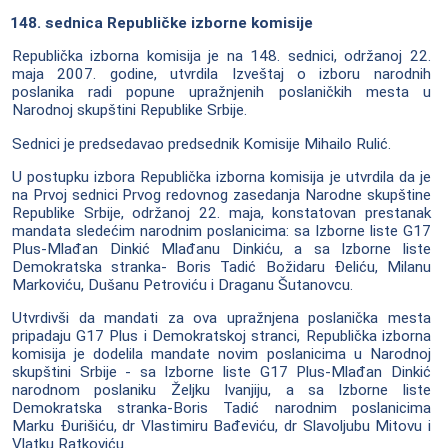
148. sednica Republičke izborne komisije
Republička izborna komisija je na 148. sednici, održanoj 22.
maja 2007. godine, utvrdila Izveštaj o izboru narodnih
poslanika radi popune upražnjenih poslaničkih mesta u
Narodnoj skupštini Republike Srbije.
Sednici je predsedavao predsednik Komisije Mihailo Rulić.
U postupku izbora Republička izborna komisija je utvrdila da je
na Prvoj sednici Prvog redovnog zasedanja Narodne skupštine
Republike Srbije, održanoj 22. maja, konstatovan prestanak
mandata sledećim narodnim poslanicima: sa Izborne liste G17
Plus-Mlađan Dinkić Mlađanu Dinkiću, a sa Izborne liste
Demokratska stranka- Boris Tadić Božidaru Đeliću, Milanu
Markoviću, Dušanu Petroviću i Draganu Šutanovcu.
Utvrdivši da mandati za ova upražnjena poslanička mesta
pripadaju G17 Plus i Demokratskoj stranci, Republička izborna
komisija je dodelila mandate novim poslanicima u Narodnoj
skupštini Srbije - sa Izborne liste G17 Plus-Mlađan Dinkić
narodnom poslaniku Željku Ivanjiju, a sa Izborne liste
Demokratska stranka-Boris Tadić narodnim poslanicima
Marku Đurišiću, dr Vlastimiru Bađeviću, dr Slavoljubu Mitovu i
Vlatku Ratkoviću.