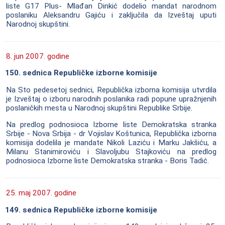
liste G17 Plus- Mlađan Dinkić dodelio mandat narodnom
poslaniku Aleksandru Gajiću i zaključila da Izveštaj uputi
Narodnoj skupštini.
8. jun 2007. godine
150. sednica Republičke izborne komisije
Na Sto pedesetoj sednici, Republička izborna komisija utvrdila
je Izveštaj o izboru narodnih poslanika radi popune upražnjenih
poslaničkih mesta u Narodnoj skupštini Republike Srbije.
Na predlog podnosioca Izborne liste Demokratska stranka
Srbije - Nova Srbija - dr Vojislav Koštunica, Republička izborna
komisija dodelila je mandate Nikoli Laziću i Marku Jakšiću, a
Milanu Stanimiroviću i Slavoljubu Stajkoviću na predlog
podnosioca Izborne liste Demokratska stranka - Boris Tadić.
25. maj 2007. godine
149. sednica Republičke izborne komisije