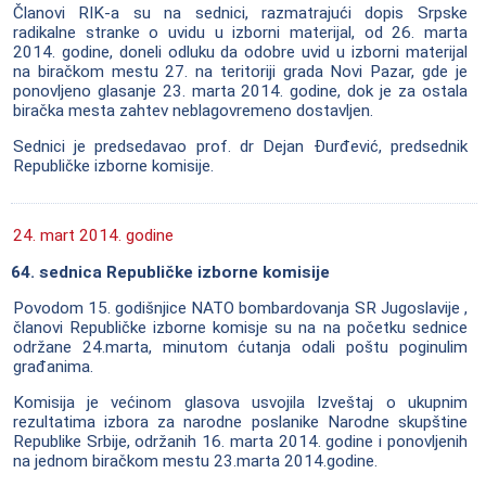
Članovi RIK-a su na sednici, razmatrajući dopis Srpske
radikalne stranke o uvidu u izborni materijal, od 26. marta
2014. godine, doneli odluku da odobre uvid u izborni materijal
na biračkom mestu 27. na teritoriji grada Novi Pazar, gde je
ponovljeno glasanje 23. marta 2014. godine, dok je za ostala
biračka mesta zahtev neblagovremeno dostavljen.
Sednici je predsedavao prof. dr Dejan Đurđević, predsednik
Republičke izborne komisije.
24. mart 2014. godine
64. sednica Republičke izborne komisije
Povodom 15. godišnjice NATO bombardovanja SR Jugoslavije ,
članovi Republičke izborne komisje su na na početku sednice
održane 24.marta, minutom ćutanja odali poštu poginulim
građanima.
Komisija je većinom glasova usvojila Izveštaj o ukupnim
rezultatima izbora za narodne poslanike Narodne skupštine
Republike Srbije, održanih 16. marta 2014. godine i ponovljenih
na jednom biračkom mestu 23.marta 2014.godine.