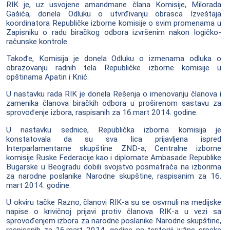
RIK je, uz usvojene amandmane člana Komisije, Milorada
Gašića, donela Odluku o utvrđivanju obrasca Izveštaja
koordinatora Republičke izborne komisije o svim promenama u
Zapisniku o radu biračkog odbora izvršenim nakon logičko-
računske kontrole.
Takođe, Komisija je donela Odluku o izmenama odluka o
obrazovanju radnih tela Republičke izborne komisije u
opštinama Apatin i Knić.
U nastavku rada RIK je donela Rešenja o imenovanju članova i
zamenika članova biračkih odbora u proširenom sastavu za
sprovođenje izbora, raspisanih za 16.mart 2014. godine.
U nastavku sednice, Republička izborna komisija je
konstatovala da su sva lica prijavljena ispred
Interparlamentarne skupštine ZND-a, Centralne izborne
komisije Ruske Federacije kao i diplomate Ambasade Republike
Bugarske u Beogradu dobili svojstvo posmatrača na izborima
za narodne poslanike Narodne skupštine, raspisanim za 16.
mart 2014. godine.
U okviru tačke Razno, članovi RIK-a su se osvrnuli na medijske
napise o krivičnoj prijavi protiv članova RIK-a u vezi sa
sprovođenjem izbora za narodne poslanike Narodne skupštine,