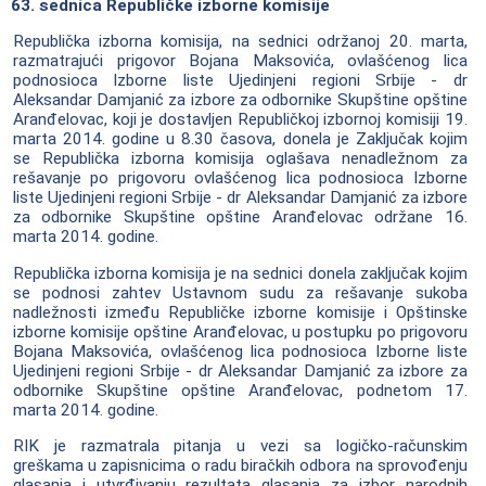
63. sednica Republičke izborne komisije
Republička izborna komisija, na sednici održanoj 20. marta,
razmatrajući prigovor Bojana Maksovića, ovlašćenog lica
podnosioca Izborne liste Ujedinjeni regioni Srbije - dr
Aleksandar Damjanić za izbore za odbornike Skupštine opštine
Aranđelovac, koji je dostavljen Republičkoj izbornoj komisiji 19.
marta 2014. godine u 8.30 časova, donela je Zaključak kojim
se Republička izborna komisija oglašava nenadležnom za
rešavanje po prigovoru ovlašćenog lica podnosioca Izborne
liste Ujedinjeni regioni Srbije - dr Aleksandar Damjanić za izbore
za odbornike Skupštine opštine Aranđelovac održane 16.
marta 2014. godine.
Republička izborna komisija je na sednici donela zaključak kojim
se podnosi zahtev Ustavnom sudu za rešavanje sukoba
nadležnosti između Republičke izborne komisije i Opštinske
izborne komisije opštine Aranđelovac, u postupku po prigovoru
Bojana Maksovića, ovlašćenog lica podnosioca Izborne liste
Ujedinjeni regioni Srbije - dr Aleksandar Damjanić za izbore za
odbornike Skupštine opštine Aranđelovac, podnetom 17.
marta 2014. godine.
RIK je razmatrala pitanja u vezi sa logičko-računskim
greškama u zapisnicima o radu biračkih odbora na sprovođenju
glasanja i utvrđivanju rezultata glasanja za izbor narodnih