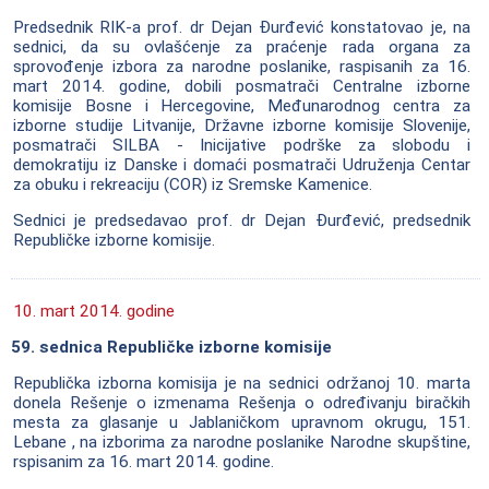
Predsednik RIK-a prof. dr Dejan Đurđević konstatovao je, na
sednici, da su ovlašćenje za praćenje rada organa za
sprovođenje izbora za narodne poslanike, raspisanih za 16.
mart 2014. godine, dobili posmatrači Centralne izborne
komisije Bosne i Hercegovine, Međunarodnog centra za
izborne studije Litvanije, Državne izborne komisije Slovenije,
posmatrači SILBA - Inicijative podrške za slobodu i
demokratiju iz Danske i domaći posmatrači Udruženja Centar
za obuku i rekreaciju (COR) iz Sremske Kamenice.
Sednici je predsedavao prof. dr Dejan Đurđević, predsednik
Republičke izborne komisije.
10. mart 2014. godine
59. sednica Republičke izborne komisije
Republička izborna komisija je na sednici održanoj 10. marta
donela Rešenje o izmenama Rešenja o određivanju biračkih
mesta za glasanje u Jablaničkom upravnom okrugu, 151.
Lebane , na izborima za narodne poslanike Narodne skupštine,
rspisanim za 16. mart 2014. godine.