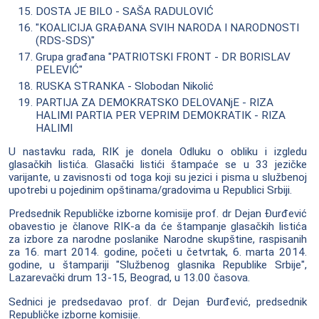
DOSTA JE BILO - SAŠA RADULOVIĆ
"KOALICIJA GRAĐANA SVIH NARODA I NARODNOSTI
(RDS-SDS)"
Grupa građana "PATRIOTSKI FRONT - DR BORISLAV
PELEVIĆ"
RUSKA STRANKA - Slobodan Nikolić
PARTIJA ZA DEMOKRATSKO DELOVANjE - RIZA
HALIMI PARTIA PER VEPRIM DEMOKRATIK - RIZA
HALIMI
U nastavku rada, RIK je donela Odluku o obliku i izgledu
glasačkih listića. Glasački listići štampaće se u 33 jezičke
varijante, u zavisnosti od toga koji su jezici i pisma u službenoj
upotrebi u pojedinim opštinama/gradovima u Republici Srbiji.
Predsednik Republičke izborne komisije prof. dr Dejan Đurđević
obavestio je članove RIK-a da će štampanje glasačkih listića
za izbore za narodne poslanike Narodne skupštine, raspisanih
za 16. mart 2014. godine, početi u četvrtak, 6. marta 2014.
godine, u štampariji "Službenog glasnika Republike Srbije",
Lazarevački drum 13-15, Beograd, u 13.00 časova.
Sednici je predsedavao prof. dr Dejan Đurđević, predsednik
Republičke izborne komisije.