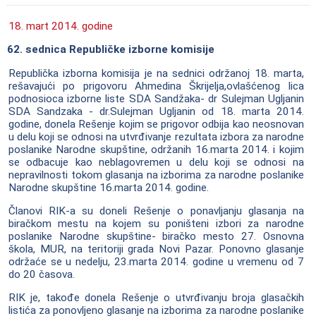
18. mart 2014. godine
62. sednica Republičke izborne komisije
Republička izborna komisija je na sednici održanoj 18. marta,
rešavajući po prigovoru Ahmedina Škrijelja,ovlašćenog lica
podnosioca izborne liste SDA Sandžaka- dr Sulejman Ugljanin
SDA Sandzaka - dr.Sulejman Ugljanin od 18. marta 2014.
godine, donela Rešenje kojim se prigovor odbija kao neosnovan
u delu koji se odnosi na utvrđivanje rezultata izbora za narodne
poslanike Narodne skupštine, održanih 16.marta 2014. i kojim
se odbacuje kao neblagovremen u delu koji se odnosi na
nepravilnosti tokom glasanja na izborima za narodne poslanike
Narodne skupštine 16.marta 2014. godine.
Članovi RIK-a su doneli Rešenje o ponavljanju glasanja na
biračkom mestu na kojem su poništeni izbori za narodne
poslanike Narodne skupštine- biračko mesto 27. Osnovna
škola, MUR, na teritoriji grada Novi Pazar. Ponovno glasanje
održaće se u nedelju, 23.marta 2014. godine u vremenu od 7
do 20 časova.
RIK je, takođe donela Rešenje o utvrđivanju broja glasačkih
listića za ponovljeno glasanje na izborima za narodne poslanike