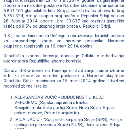
skupštine, raspisanim za 16. mart 2014. godine. Za glasanje na
izborima za narodne poslanike Narodne skupšine štampaće se
6.801.161 glasačkih listića. Broj glasačkih listića obuhvata broj
6.767.324, što je ukupan broj birača u Republici Srbiji na dan
28. februar 2014. godine i broj 33.837 kao rezervu glasačkih
listića od 0,5% od ukupnog broja birača u Republici Srbiji.
RIK je na sednici donela Rešenje o obrazovanju biračkih odbora
za sprovođenje izbora za narodne poslanike Narodne
skupštine, raspisanih za 16. mart 2014. godine.
Republička izborna komisija donela je Odluku o određivanju
koordinatora Republičke izborne komisije.
Članovi RIK-a doneli su Rešenje o utvrđivanju zbirne izborne
liste za izbore za narodne poslanike u Narodne skupštine
Republike Srbije, raspisanih za 16. mart 2014. godine. Utvrđeni
redosled zbirne liste je:
ALEKSANDAR VUČIĆ - BUDUĆNOST U KOJU
VERUJEMO (Srpska napredna stranka,
Socijaldemokratska partija Srbije, Nova Srbija, Srpski
pokret obnove, Pokret socijalista)
IVICA DAČIĆ - "Socijalistička partija Srbije (SPS), Partija
ujedinjenih penzionera Srbije (PUPS), Jedinstvena Srbija