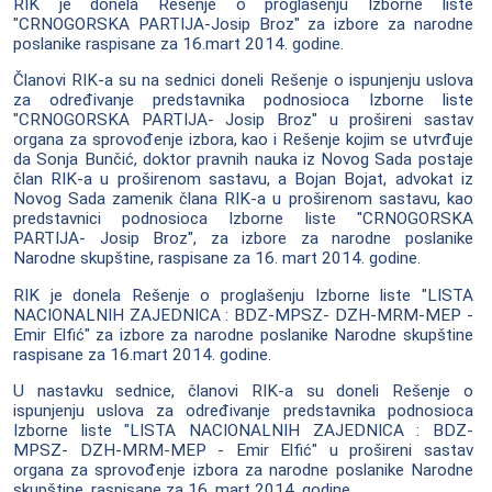
RIK je donela Rešenje o proglašenju Izborne liste
"CRNOGORSKA PARTIJA-Josip Broz" za izbore za narodne
poslanike raspisane za 16.mart 2014. godine.
Članovi RIK-a su na sednici doneli Rešenje o ispunjenju uslova
za određivanje predstavnika podnosioca Izborne liste
"CRNOGORSKA PARTIJA- Josip Broz" u prošireni sastav
organa za sprovođenje izbora, kao i Rešenje kojim se utvrđuje
da Sonja Bunčić, doktor pravnih nauka iz Novog Sada postaje
član RIK-a u proširenom sastavu, a Bojan Bojat, advokat iz
Novog Sada zamenik člana RIK-a u proširenom sastavu, kao
predstavnici podnosioca Izborne liste "CRNOGORSKA
PARTIJA- Josip Broz", za izbore za narodne poslanike
Narodne skupštine, raspisane za 16. mart 2014. godine.
RIK je donela Rešenje o proglašenju Izborne liste "LISTA
NACIONALNIH ZAJEDNICA : BDZ-MPSZ- DZH-MRM-MEP -
Emir Elfić" za izbore za narodne poslanike Narodne skupštine
raspisane za 16.mart 2014. godine.
U nastavku sednice, članovi RIK-a su doneli Rešenje o
ispunjenju uslova za određivanje predstavnika podnosioca
Izborne liste "LISTA NACIONALNIH ZAJEDNICA : BDZ-
MPSZ- DZH-MRM-MEP - Emir Elfić" u prošireni sastav
organa za sprovođenje izbora za narodne poslanike Narodne
skupštine, raspisane za 16. mart 2014. godine.