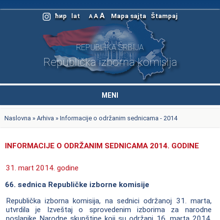
A
ћир
lat
A
Mapa sajta
Štampaj
A
REPUBLIKA SRBIJA
Republička izborna komisija
MENI
Naslovna
»
Arhiva
» Informacije o održanim sednicama - 2014
INFORMACIJE O ODRŽANIM SEDNICAMA 2014. GODINE
31. mart 2014. godine
66. sednica Republičke izborne komisije
Republička izborna komisija, na sednici održanoj 31. marta,
utvrdila je Izveštaj o sprovedenim izborima za narodne
poslanike Narodne skupštine koji su održani 16. marta 2014.