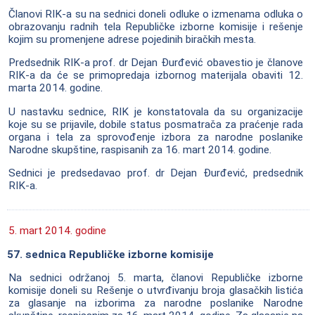
Članovi RIK-a su na sednici doneli odluke o izmenama odluka o
obrazovanju radnih tela Republičke izborne komisije i rešenje
kojim su promenjene adrese pojedinih biračkih mesta.
Predsednik RIK-a prof. dr Dejan Đurđević obavestio je članove
RIK-a da će se primopredaja izbornog materijala obaviti 12.
marta 2014. godine.
U nastavku sednice, RIK je konstatovala da su organizacije
koje su se prijavile, dobile status posmatrača za praćenje rada
organa i tela za sprovođenje izbora za narodne poslanike
Narodne skupštine, raspisanih za 16. mart 2014. godine.
Sednici je predsedavao prof. dr Dejan Đurđević, predsednik
RIK-a.
5. mart 2014. godine
57. sednica Republičke izborne komisije
Na sednici održanoj 5. marta, članovi Republičke izborne
komisije doneli su Rešenje o utvrđivanju broja glasačkih listića
za glasanje na izborima za narodne poslanike Narodne