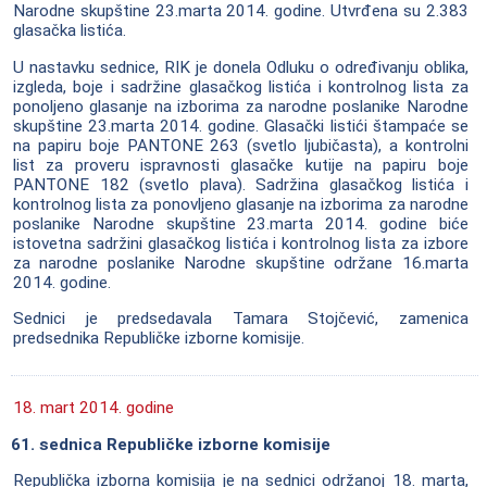
Narodne skupštine 23.marta 2014. godine. Utvrđena su 2.383
glasačka listića.
U nastavku sednice, RIK je donela Odluku o određivanju oblika,
izgleda, boje i sadržine glasačkog listića i kontrolnog lista za
ponoljeno glasanje na izborima za narodne poslanike Narodne
skupštine 23.marta 2014. godine. Glasački listići štampaće se
na papiru boje PANTONE 263 (svetlo ljubičasta), a kontrolni
list za proveru ispravnosti glasačke kutije na papiru boje
PANTONE 182 (svetlo plava). Sadržina glasačkog listića i
kontrolnog lista za ponovljeno glasanje na izborima za narodne
poslanike Narodne skupštine 23.marta 2014. godine biće
istovetna sadržini glasačkog listića i kontrolnog lista za izbore
za narodne poslanike Narodne skupštine održane 16.marta
2014. godine.
Sednici je predsedavala Tamara Stojčević, zamenica
predsednika Republičke izborne komisije.
18. mart 2014. godine
61. sednica Republičke izborne komisije
Republička izborna komisija je na sednici održanoj 18. marta,