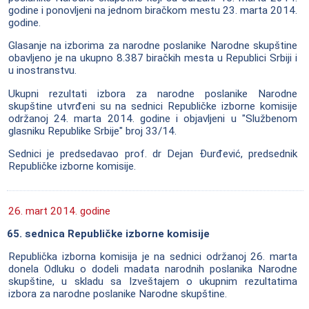
godine i ponovljeni na jednom biračkom mestu 23. marta 2014.
godine.
Glasanje na izborima za narodne poslanike Narodne skupštine
obavljeno je na ukupno 8.387 biračkih mesta u Republici Srbiji i
u inostranstvu.
Ukupni rezultati izbora za narodne poslanike Narodne
skupštine utvrđeni su na sednici Republičke izborne komisije
održanoj 24. marta 2014. godine i objavljeni u "Službenom
glasniku Republike Srbije" broj 33/14.
Sednici je predsedavao prof. dr Dejan Đurđević, predsednik
Republičke izborne komisije.
26. mart 2014. godine
65. sednica Republičke izborne komisije
Republička izborna komisija je na sednici održanoj 26. marta
donela Odluku o dodeli madata narodnih poslanika Narodne
skupštine, u skladu sa Izveštajem o ukupnim rezultatima
izbora za narodne poslanike Narodne skupštine.