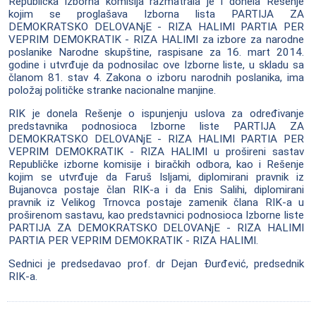
Republička izborna komisija razmatrala je i donela Rešenje
kojim se proglašava Izborna lista PARTIJA ZA
DEMOKRATSKO DELOVANjE - RIZA HALIMI PARTIA PER
VEPRIM DEMOKRATIK - RIZA HALIMI za izbore za narodne
poslanike Narodne skupštine, raspisane za 16. mart 2014.
godine i utvrđuje da podnosilac ove Izborne liste, u skladu sa
članom 81. stav 4. Zakona o izboru narodnih poslanika, ima
položaj političke stranke nacionalne manjine.
RIK je donela Rešenje o ispunjenju uslova za određivanje
predstavnika podnosioca Izborne liste PARTIJA ZA
DEMOKRATSKO DELOVANjE - RIZA HALIMI PARTIA PER
VEPRIM DEMOKRATIK - RIZA HALIMI u prošireni sastav
Republičke izborne komisije i biračkih odbora, kao i Rešenje
kojim se utvrđuje da Faruš Isljami, diplomirani pravnik iz
Bujanovca postaje član RIK-a i da Enis Salihi, diplomirani
pravnik iz Velikog Trnovca postaje zamenik člana RIK-a u
proširenom sastavu, kao predstavnici podnosioca Izborne liste
PARTIJA ZA DEMOKRATSKO DELOVANjE - RIZA HALIMI
PARTIA PER VEPRIM DEMOKRATIK - RIZA HALIMI.
Sednici je predsedavao prof. dr Dejan Đurđević, predsednik
RIK-a.