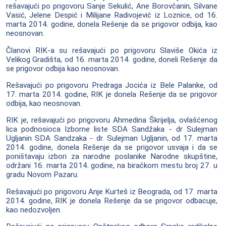
rešavajući po prigovoru Sanje Sekulić, Ane Borovčanin, Silvane
Vasić, Jelene Despić i Milijane Radivojević iz Loznice, od 16.
marta 2014. godine, donela Rešenje da se prigovor odbija, kao
neosnovan.
Članovi RIK-a su rešavajući po prigovoru Slaviše Okića iz
Velikog Gradišta, od 16. marta 2014. godine, doneli Rešenje da
se prigovor odbija kao neosnovan.
Rešavajući po prigovoru Predraga Jocića iz Bele Palanke, od
17. marta 2014. godine, RIK je donela Rešenje da se prigovor
odbija, kao neosnovan.
RIK je, rešavajući po prigovoru Ahmedina Škrijelja, ovlašćenog
lica podnosioca Izborne liste SDA Sandžaka - dr Sulejman
Ugljanin SDA Sandzaka - dr. Sulejman Ugljanin, od 17. marta
2014. godine, donela Rešenje da se prigovor usvaja i da se
poništavaju izbori za narodne poslanike Narodne skupštine,
održani 16. marta 2014. godine, na biračkom mestu broj 27. u
gradu Novom Pazaru.
Rešavajući po prigovoru Anje Kurteš iz Beograda, od 17. marta
2014. godine, RIK je donela Rešenje da se prigovor odbacuje,
kao nedozvoljen.