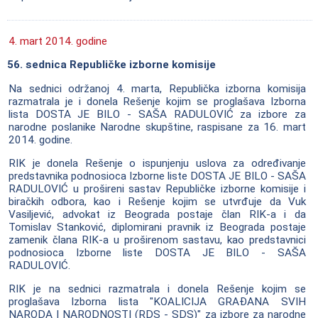
4. mart 2014. godine
56. sednica Republičke izborne komisije
Na sednici održanoj 4. marta, Republička izborna komisija
razmatrala je i donela Rešenje kojim se proglašava Izborna
lista DOSTA JE BILO - SAŠA RADULOVIĆ za izbore za
narodne poslanike Narodne skupštine, raspisane za 16. mart
2014. godine.
RIK je donela Rešenje o ispunjenju uslova za određivanje
predstavnika podnosioca Izborne liste DOSTA JE BILO - SAŠA
RADULOVIĆ u prošireni sastav Republičke izborne komisije i
biračkih odbora, kao i Rešenje kojim se utvrđuje da Vuk
Vasiljević, advokat iz Beograda postaje član RIK-a i da
Tomislav Stanković, diplomirani pravnik iz Beograda postaje
zamenik člana RIK-a u proširenom sastavu, kao predstavnici
podnosioca Izborne liste DOSTA JE BILO - SAŠA
RADULOVIĆ.
RIK je na sednici razmatrala i donela Rešenje kojim se
proglašava Izborna lista "KOALICIJA GRAĐANA SVIH
NARODA I NARODNOSTI (RDS - SDS)" za izbore za narodne