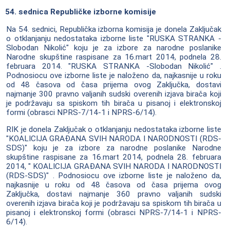
54. sednica Republičke izborne komisije
Na 54. sednici, Republička izborna komisija je donela Zaključak
o otklanjanju nedostataka izborne liste "RUSKA STRANKA -
Slobodan Nikolić" koju je za izbore za narodne poslanike
Narodne skupštine raspisane za 16.mart 2014, podnela 28.
februara 2014. "RUSKA STRANKA -Slobodan Nikolić" .
Podnosiocu ove izborne liste je naloženo da, najkasnije u roku
od 48 časova od časa prijema ovog Zaključka, dostavi
najmanje 300 pravno valjanih sudski overenih izjava birača koji
je podržavaju sa spiskom tih birača u pisanoj i elektronskoj
formi (obrasci NPRS-7/14-1 i NPRS-6/14).
RIK je donela Zaključak o otklanjanju nedostataka izborne liste
"KOALICIJA GRAĐANA SVIH NARODA I NARODNOSTI (RDS-
SDS)" koju je za izbore za narodne poslanike Narodne
skupštine raspisane za 16.mart 2014, podnela 28. februara
2014, " KOALICIJA GRAĐANA SVIH NARODA I NARODNOSTI
(RDS-SDS)" . Podnosiocu ove izborne liste je naloženo da,
najkasnije u roku od 48 časova od časa prijema ovog
Zaključka, dostavi najmanje 360 pravno valjanih sudski
overenih izjava birača koji je podržavaju sa spiskom tih birača u
pisanoj i elektronskoj formi (obrasci NPRS-7/14-1 i NPRS-
6/14).