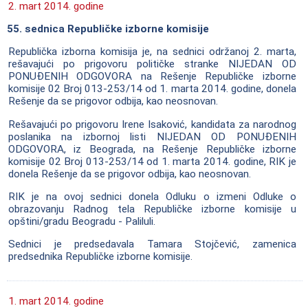
2. mart 2014. godine
55. sednica Republičke izborne komisije
Republička izborna komisija je, na sednici održanoj 2. marta,
rešavajući po prigovoru političke stranke NIJEDAN OD
PONUĐENIH ODGOVORA na Rešenje Republičke izborne
komisije 02 Broj 013-253/14 od 1. marta 2014. godine, donela
Rešenje da se prigovor odbija, kao neosnovan.
Rešavajući po prigovoru Irene Isaković, kandidata za narodnog
poslanika na izbornoj listi NIJEDAN OD PONUĐENIH
ODGOVORA, iz Beograda, na Rešenje Republičke izborne
komisije 02 Broj 013-253/14 od 1. marta 2014. godine, RIK je
donela Rešenje da se prigovor odbija, kao neosnovan.
RIK je na ovoj sednici donela Odluku o izmeni Odluke o
obrazovanju Radnog tela Republičke izborne komisije u
opštini/gradu Beogradu - Paliluli.
Sednici je predsedavala Tamara Stojčević, zamenica
predsednika Republičke izborne komisije.
1. mart 2014. godine