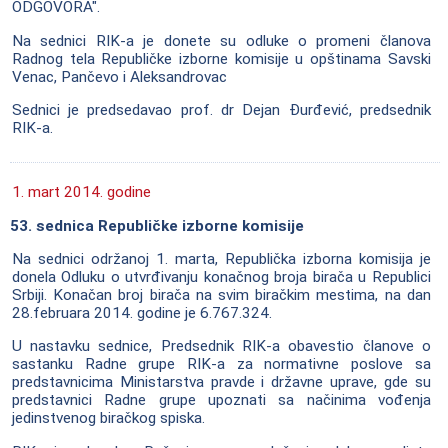
ODGOVORA".
Na sednici RIK-a je donete su odluke o promeni članova
Radnog tela Republičke izborne komisije u opštinama Savski
Venac, Pančevo i Aleksandrovac
Sednici je predsedavao prof. dr Dejan Đurđević, predsednik
RIK-a.
1. mart 2014. godine
53. sednica Republičke izborne komisije
Na sednici održanoj 1. marta, Republička izborna komisija je
donela Odluku o utvrđivanju konačnog broja birača u Republici
Srbiji. Konačan broj birača na svim biračkim mestima, na dan
28.februara 2014. godine je 6.767.324.
U nastavku sednice, Predsednik RIK-a obavestio članove o
sastanku Radne grupe RIK-a za normativne poslove sa
predstavnicima Ministarstva pravde i državne uprave, gde su
predstavnici Radne grupe upoznati sa načinima vođenja
jedinstvenog biračkog spiska.