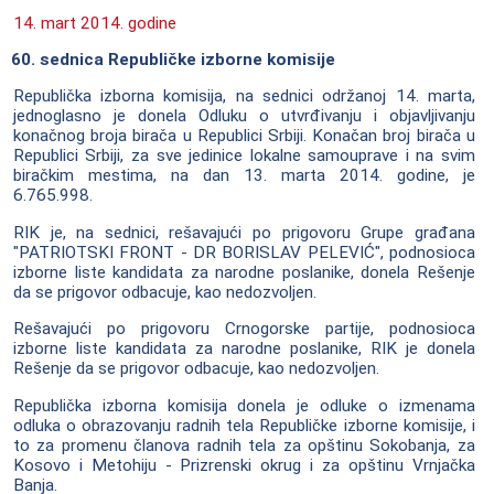
14. mart 2014. godine
60. sednica Republičke izborne komisije
Republička izborna komisija, na sednici održanoj 14. marta,
jednoglasno je donela Odluku o utvrđivanju i objavljivanju
konačnog broja birača u Republici Srbiji. Konačan broj birača u
Republici Srbiji, za sve jedinice lokalne samouprave i na svim
biračkim mestima, na dan 13. marta 2014. godine, je
6.765.998.
RIK je, na sednici, rešavajući po prigovoru Grupe građana
"PATRIOTSKI FRONT - DR BORISLAV PELEVIĆ", podnosioca
izborne liste kandidata za narodne poslanike, donela Rešenje
da se prigovor odbacuje, kao nedozvoljen.
Rešavajući po prigovoru Crnogorske partije, podnosioca
izborne liste kandidata za narodne poslanike, RIK je donela
Rešenje da se prigovor odbacuje, kao nedozvoljen.
Republička izborna komisija donela je odluke o izmenama
odluka o obrazovanju radnih tela Republičke izborne komisije, i
to za promenu članova radnih tela za opštinu Sokobanja, za
Kosovo i Metohiju - Prizrenski okrug i za opštinu Vrnjačka
Banja.