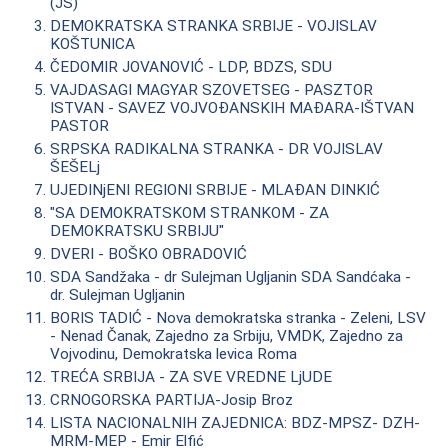
(JS)"
DEMOKRATSKA STRANKA SRBIJE - VOJISLAV
KOŠTUNICA
ČEDOMIR JOVANOVIĆ - LDP, BDZS, SDU
VAJDASAGI MAGYAR SZOVETSEG - PASZTOR
ISTVAN - SAVEZ VOJVOĐANSKIH MAĐARA-IŠTVAN
PASTOR
SRPSKA RADIKALNA STRANKA - DR VOJISLAV
ŠEŠELj
UJEDINjENI REGIONI SRBIJE - MLAĐAN DINKIĆ
"SA DEMOKRATSKOM STRANKOM - ZA
DEMOKRATSKU SRBIJU"
DVERI - BOŠKO OBRADOVIĆ
SDA Sandžaka - dr Sulejman Ugljanin SDA Sandćaka -
dr. Sulejman Ugljanin
BORIS TADIĆ - Nova demokratska stranka - Zeleni, LSV
- Nenad Čanak, Zajedno za Srbiju, VMDK, Zajedno za
Vojvodinu, Demokratska levica Roma
TREĆA SRBIJA - ZA SVE VREDNE LjUDE
CRNOGORSKA PARTIJA-Josip Broz
LISTA NACIONALNIH ZAJEDNICA: BDZ-MPSZ- DZH-
MRM-MEP - Emir Elfić