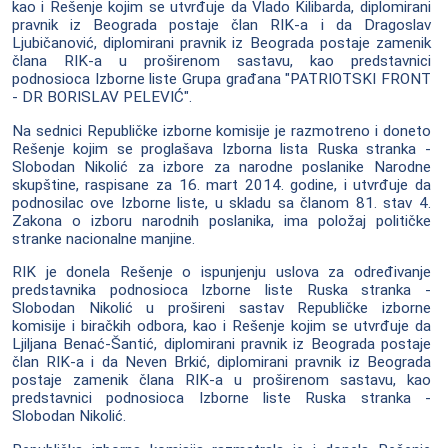
kao i Rešenje kojim se utvrđuje da Vlado Kilibarda, diplomirani
pravnik iz Beograda postaje član RIK-a i da Dragoslav
Ljubičanović, diplomirani pravnik iz Beograda postaje zamenik
člana RIK-a u proširenom sastavu, kao predstavnici
podnosioca Izborne liste Grupa građana "PATRIOTSKI FRONT
- DR BORISLAV PELEVIĆ".
Na sednici Republičke izborne komisije je razmotreno i doneto
Rešenje kojim se proglašava Izborna lista Ruska stranka -
Slobodan Nikolić za izbore za narodne poslanike Narodne
skupštine, raspisane za 16. mart 2014. godine, i utvrđuje da
podnosilac ove Izborne liste, u skladu sa članom 81. stav 4.
Zakona o izboru narodnih poslanika, ima položaj političke
stranke nacionalne manjine.
RIK je donela Rešenje o ispunjenju uslova za određivanje
predstavnika podnosioca Izborne liste Ruska stranka -
Slobodan Nikolić u prošireni sastav Republičke izborne
komisije i biračkih odbora, kao i Rešenje kojim se utvrđuje da
Ljiljana Benać-Šantić, diplomirani pravnik iz Beograda postaje
član RIK-a i da Neven Brkić, diplomirani pravnik iz Beograda
postaje zamenik člana RIK-a u proširenom sastavu, kao
predstavnici podnosioca Izborne liste Ruska stranka -
Slobodan Nikolić.