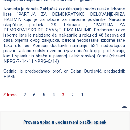
Komisija je donela Zaključak o otklanjanju nedostataka Izborne
liste "PARTIJA ZA DEMOKRATSKO DELOVANjE-RIZA
HALIMI", koju je za izbore za narodne poslanike Narodne
skupštine, podnela 28. februara , "PARTIJA ZA
DEMOKRATSKO DELOVANjE- RIZA HALIMI". Podnosiocu ove
izborne liste je naloženo da, najkasnije u roku od 48 časova od
časa prijema ovog zaključka, otkloni nedostatke Izborne liste
tako što će Komisiji dostaviti najmanje 621 nedostajuću
pravno valjanu sudski overenu izjavu birača koji je podržavaju,
kao i spisak tih birača u pisanoj i elektronskoj formi (obrasci
NPRS-7/14-1 i NPRS-6/14)
Sednici je predsedavao prof. dr Dejan Đurđević, predsednik
RIK-a.
Strana
7
6
5
4
3
2
1
Provera upisa u Jedinstveni birački spisak