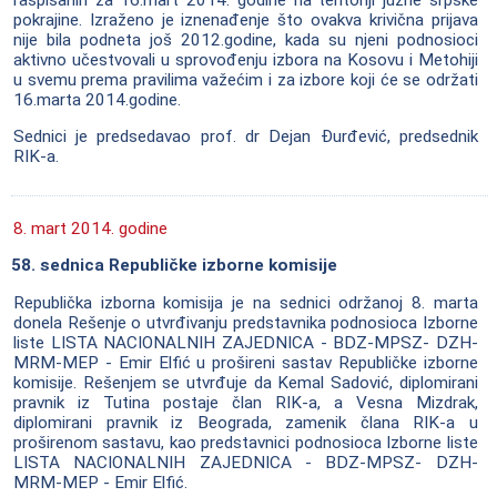
raspisanih za 16.mart 2014. godine na teritoriji južne srpske
pokrajine. Izraženo je iznenađenje što ovakva krivična prijava
nije bila podneta još 2012.godine, kada su njeni podnosioci
aktivno učestvovali u sprovođenju izbora na Kosovu i Metohiji
u svemu prema pravilima važećim i za izbore koji će se održati
16.marta 2014.godine.
Sednici je predsedavao prof. dr Dejan Đurđević, predsednik
RIK-a.
8. mart 2014. godine
58. sednica Republičke izborne komisije
Republička izborna komisija je na sednici održanoj 8. marta
donela Rešenje o utvrđivanju predstavnika podnosioca Izborne
liste LISTA NACIONALNIH ZAJEDNICA - BDZ-MPSZ- DZH-
MRM-MEP - Emir Elfić u prošireni sastav Republičke izborne
komisije. Rešenjem se utvrđuje da Kemal Sadović, diplomirani
pravnik iz Tutina postaje član RIK-a, a Vesna Mizdrak,
diplomirani pravnik iz Beograda, zamenik člana RIK-a u
proširenom sastavu, kao predstavnici podnosioca Izborne liste
LISTA NACIONALNIH ZAJEDNICA - BDZ-MPSZ- DZH-
MRM-MEP - Emir Elfić.