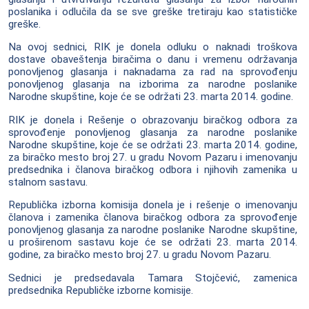
poslanika i odlučila da se sve greške tretiraju kao statističke
greške.
Na ovoj sednici, RIK je donela odluku o naknadi troškova
dostave obaveštenja biračima o danu i vremenu održavanja
ponovljenog glasanja i naknadama za rad na sprovođenju
ponovljenog glasanja na izborima za narodne poslanike
Narodne skupštine, koje će se održati 23. marta 2014. godine.
RIK je donela i Rešenje o obrazovanju biračkog odbora za
sprovođenje ponovljenog glasanja za narodne poslanike
Narodne skupštine, koje će se održati 23. marta 2014. godine,
za biračko mesto broj 27. u gradu Novom Pazaru i imenovanju
predsednika i članova biračkog odbora i njihovih zamenika u
stalnom sastavu.
Republička izborna komisija donela je i rešenje o imenovanju
članova i zamenika članova biračkog odbora za sprovođenje
ponovljenog glasanja za narodne poslanike Narodne skupštine,
u proširenom sastavu koje će se održati 23. marta 2014.
godine, za biračko mesto broj 27. u gradu Novom Pazaru.
Sednici je predsedavala Tamara Stojčević, zamenica
predsednika Republičke izborne komisije.