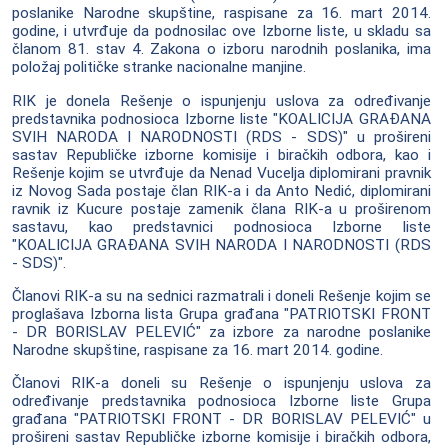
poslanike Narodne skupštine, raspisane za 16. mart 2014.
godine, i utvrđuje da podnosilac ove Izborne liste, u skladu sa
članom 81. stav 4. Zakona o izboru narodnih poslanika, ima
položaj političke stranke nacionalne manjine.
RIK je donela Rešenje o ispunjenju uslova za određivanje
predstavnika podnosioca Izborne liste "KOALICIJA GRAĐANA
SVIH NARODA I NARODNOSTI (RDS - SDS)" u prošireni
sastav Republičke izborne komisije i biračkih odbora, kao i
Rešenje kojim se utvrđuje da Nenad Vucelja diplomirani pravnik
iz Novog Sada postaje član RIK-a i da Anto Nedić, diplomirani
ravnik iz Kucure postaje zamenik člana RIK-a u proširenom
sastavu, kao predstavnici podnosioca Izborne liste
"KOALICIJA GRAĐANA SVIH NARODA I NARODNOSTI (RDS
- SDS)".
Članovi RIK-a su na sednici razmatrali i doneli Rešenje kojim se
proglašava Izborna lista Grupa građana "PATRIOTSKI FRONT
- DR BORISLAV PELEVIĆ" za izbore za narodne poslanike
Narodne skupštine, raspisane za 16. mart 2014. godine.
Članovi RIK-a doneli su Rešenje o ispunjenju uslova za
određivanje predstavnika podnosioca Izborne liste Grupa
građana "PATRIOTSKI FRONT - DR BORISLAV PELEVIĆ" u
prošireni sastav Republičke izborne komisije i biračkih odbora,