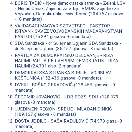
BORIS TADIĆ - Nova demokratska stranka - Zeleni, LSV
- Nenad Čanak, Zajedno za Srbiju, VMDK, Zajedno za
Vojvodinu, Demokratska levica Roma (204.767 glasova
-18 mandata)
VAJDASAGI MAGYAR SZOVETSEG - PASZTOR
ISTVAN - SAVEZ VOJVOĐANSKIH MAĐARA-IŠTVAN
PASTOR (75.294 glasova -6 mandata)
SDA Sandžaka - dr Sulejman Ugljanin SDA Sandzaka -
dr. Sulejman Ugljanin (35.157 glasova -3 mandata)
PARTIJA ZA DEMOKRATSKO DELOVANjE - RIZA
HALIMI PARTIA PER VEPRIM DEMOKRATIK - RIZA
HALIMI (24.301 glas- 2 mandata)
DEMOKRATSKA STRANKA SRBIJE - VOJISLAV
KOŠTUNICA (152.436 glasova -0 mandata)
DVERI - BOŠKO OBRADOVIĆ (128.458 glasova - 0
mandata)
ČEDOMIR JOVANOVIĆ - LDP, BDZS, SDU (120.879
glasova -0 mandata)
UJEDINjENI REGIONI SRBIJE - MLAĐAN DINKIĆ
(109.167 glasova - 0 mandata)
DOSTA JE BILO - SAŠA RADULOVIĆ (74.973 glasa -0
mandata)