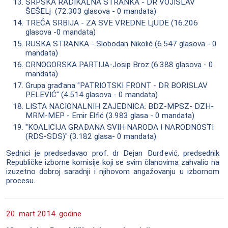
SRPSKA RADIKALNA STRANKA - DR VOJISLAV
ŠEŠELj (72.303 glasova - 0 mandata)
TREĆA SRBIJA - ZA SVE VREDNE LjUDE (16.206
glasova -0 mandata)
RUSKA STRANKA - Slobodan Nikolić (6.547 glasova - 0
mandata)
CRNOGORSKA PARTIJA-Josip Broz (6.388 glasova - 0
mandata)
Grupa građana "PATRIOTSKI FRONT - DR BORISLAV
PELEVIĆ" (4.514 glasova - 0 mandata)
LISTA NACIONALNIH ZAJEDNICA: BDZ-MPSZ- DZH-
MRM-MEP - Emir Elfić (3.983 glasa - 0 mandata)
"KOALICIJA GRAĐANA SVIH NARODA I NARODNOSTI
(RDS-SDS)" (3.182 glasa- 0 mandata)
Sednici je predsedavao prof. dr Dejan Đurđević, predsednik
Republičke izborne komisije koji se svim članovima zahvalio na
izuzetno dobroj saradnji i njihovom angažovanju u izbornom
procesu.
20. mart 2014. godine