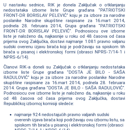
U nastavku sednice, RIK je donela Zaključak o otklanjanju
nedostataka izborne liste Grupe građana "PATRIOTSKI
FRONT-DR BORISLAV PELEVIĆ" koju je za izbore za narodne
poslanike Narodne skupštine raspisane za 16.mart 2014,
podnela 28. februara 2014, Grupa građana "PATRIOTSKI
FRONT-DR BORISLAV PELEVIĆ". Podnosiocu ove izborne
liste je naloženo da, najkasnije u roku od 48 časova od časa
prijema ovog Zaključka, dostavi najmanje 1.081 pravno valjanu
sudski overenu izjavu birača koji je podržavaju sa spiskom tih
birača u pisanoj i elektronskoj formi (obrasci NPRS-7/14-1 i
NPRS-6/14).
Članovi RIK-a doneli su Zaključak o otklanjanju nedostataka
izborne liste Grupe građana "DOSTA JE BILO - SAŠA
RADULOVIĆ" koju je za izbore za narodne poslanike Narodne
skupštine raspisane za 16.mart 2014, podnela 28. februara
2014. Grupa građana "DOSTA JE BILO - SAŠA RADULOVIĆ".
Podnosiocu ove izborne liste je naloženo da, najkasnije u roku
od 48 časova od časa prijema ovog Zaključka, dostavi
Republičkoj izbornoj komisiji sledeće:
najmanje 924 nedostajućih pravno valjanih sudski
overenih izjava birača koji podržavaju ovu izbornu listu, sa
spiskom tih birača u pisanoj i elektronskoj formi (obrasci