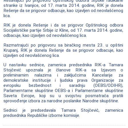
Rešavajući po prigovoru Opštnskog odbora Srpske radikalne
stranke iz Ivanjice, od 17. marta 2014. godine, RIK je donela
Rešenje da se prigovor odbacuje, kao izjavljen od neovlašćenog
lica.
RIK je donela Rešenje i da se prigovor Opštinskog odbora
Socijalističke partije Srbije iz Kline, od 17. marta 2014. godine,
odbacuje, kao izjavljen od neovlašćenog lica.
Razmatrajući po prigovoru sa biračkog mesta 23. u opštini
Krupanj, RIK je donela Rešenje da se prigovor odbacuje, kao
izjavljen od neovlašćenog lica.
U nastavku sednice, zamenica predsednika RIK-a Tamara
Stojčević upoznala je članove RIK-a sa Izjavom o
preliminarnim nalazima i zaključcima Kancelarije za
demokratske institucije i ljudska prava Organizacije za
evropsku bezbednost i saradnju (OEBS/ODIHR),
Parlamerntarne skupštine OEBS-a i Parlamentarne skupštine
Saveta Evrope, koji su u svojstvu posmatrača pratili
sprovođenje izbora za narodne poslanike Narodne skupštine.
Sednici je predsedavala Tamara Stojčević, zamenica
predsednika Republičke izborne komisije.