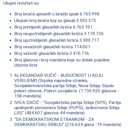
Ukupni rezultati su:
Broj birača upisanih u birački spiak 6.765.998
Ukupan broj birača koji su glasali 3.592.375
Broj primljenih glasačkih listića 6.763.101
Broj neupotrebljenih glasačkih listića 3.170.726
Broj upotrebljenih glasačkih listića 3.590.717
Broj nevažećih glasačkih listića 114.001
Broj važećih glasačkih listića 3.476.716
Broj glasova i broj mandata koje su dobile pojedine
izborne liste:
ALEKSANDAR VUČIĆ - BUDUĆNOST U KOJU
VERUJEMO (Srpska napredna stranka,
Socijaldemokratska partija Srbije, Nova Srbija, Srpski
pokret obnove, Pokret socijalista (1.736.920 glasova -
158 mandata)
IVICA DAČIĆ - "Socijalistička partija Srbije (SPS), Partija
ujedinjenih penzionera Srbije (PUPS), Jedinstvena Srbija
(JS)" (484.607 glasova-44 mandata)
"SA DEMOKRATSKOM STRANKOM - ZA
DEMOKRATSKU SRBIJU" (216.634 glasa -19 mandata)