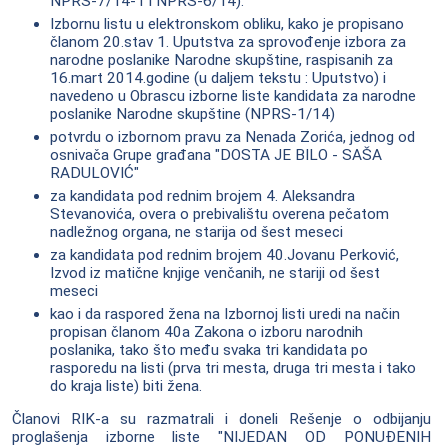
NPRS-7/14-1 i NPRS-6/14).
Izbornu listu u elektronskom obliku, kako je propisano
članom 20.stav 1. Uputstva za sprovođenje izbora za
narodne poslanike Narodne skupštine, raspisanih za
16.mart 2014.godine (u daljem tekstu : Uputstvo) i
navedeno u Obrascu izborne liste kandidata za narodne
poslanike Narodne skupštine (NPRS-1/14)
potvrdu o izbornom pravu za Nenada Zorića, jednog od
osnivača Grupe građana "DOSTA JE BILO - SAŠA
RADULOVIĆ"
za kandidata pod rednim brojem 4. Aleksandra
Stevanovića, overa o prebivalištu overena pečatom
nadležnog organa, ne starija od šest meseci
za kandidata pod rednim brojem 40.Jovanu Perković,
Izvod iz matične knjige venčanih, ne stariji od šest
meseci
kao i da raspored žena na Izbornoj listi uredi na način
propisan članom 40a Zakona o izboru narodnih
poslanika, tako što među svaka tri kandidata po
rasporedu na listi (prva tri mesta, druga tri mesta i tako
do kraja liste) biti žena.
Članovi RIK-a su razmatrali i doneli Rešenje o odbijanju
proglašenja izborne liste "NIJEDAN OD PONUĐENIH