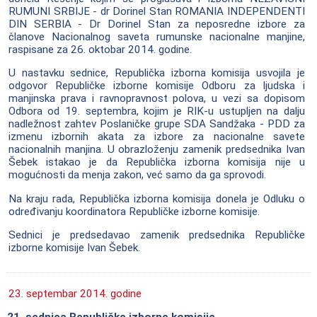
RUMUNI SRBIJE - dr Dorinel Stan ROMANIA INDEPENDENTI
DIN SERBIA - Dr Dorinel Stan za neposredne izbore za
članove Nacionalnog saveta rumunske nacionalne manjine,
raspisane za 26. oktobar 2014. godine.
U nastavku sednice, Republička izborna komisija usvojila je
odgovor Republičke izborne komisije Odboru za ljudska i
manjinska prava i ravnopravnost polova, u vezi sa dopisom
Odbora od 19. septembra, kojim je RIK-u ustupljen na dalju
nadležnost zahtev Poslaničke grupe SDA Sandžaka - PDD za
izmenu izbornih akata za izbore za nacionalne savete
nacionalnih manjina. U obrazloženju zamenik predsednika Ivan
Šebek istakao je da Republička izborna komisija nije u
mogućnosti da menja zakon, već samo da ga sprovodi.
Na kraju rada, Republička izborna komisija donela je Odluku o
određivanju koordinatora Republičke izborne komisije.
Sednici je predsedavao zamenik predsednika Republičke
izborne komisije Ivan Šebek.
23. septembar 2014. godine
21. sednica Republičke izborne komisije