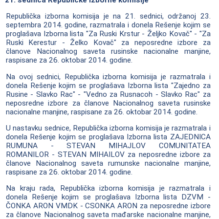
Republička izborna komisija je na 21. sednici, održanoj 23.
septembra 2014. godine, razmatrala i donela Rešenje kojim se
proglašava Izborna lista "Za Ruski Krstur - Željko Kovač" - "Za
Ruski Kerestur - Želko Kovač" za neposredne izbore za
članove Nacionalnog saveta rusinske nacionalne manjine,
raspisane za 26. oktobar 2014. godine.
Na ovoj sednici, Republička izborna komisija je razmatrala i
donela Rešenje kojim se proglašava Izborna lista "Zajedno za
Rusine - Slavko Rac" - "Vedno za Rusnacoh - Slavko Rac" za
neposredne izbore za članove Nacionalnog saveta rusinske
nacionalne manjine, raspisane za 26. oktobar 2014. godine.
U nastavku sednice, Republička izborna komisija je razmatrala i
donela Rešenje kojim se proglašava Izborna lista ZAJEDNICA
RUMUNA - STEVAN MIHAJLOV COMUNITATEA
ROMANILOR - STEVAN MIHAILOV za neposredne izbore za
članove Nacionalnog saveta rumunske nacionalne manjine,
raspisane za 26. oktobar 2014. godine.
Na kraju rada, Republička izborna komisija je razmatrala i
donela Rešenje kojim se proglašava Izborna lista DZVM -
ČONKA ARON VMDK - CSONKA ARON za neposredne izbore
za članove Nacionalnog saveta mađarske nacionalne manjine,