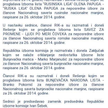
proglašava Izborna lista "RUSINSKA LIGA" OLENA PAPUGA -
"RUSKA LIGA" OLENA PAPUGA za neposredne izbore za
članove Nacionalnog saveta rusinske nacionalne manjine,
raspisane za 26. oktobar 2014. godine.
U nastavku sednice, članovi RIK-a su razmatrali i doneli
Rešenje kojim se proglašava Izborna lista SAVEZ ZA
PROMENE - LjUDI PO MERI ČOVEKA za neposredne izbore
za članove Nacionalnog saveta romske nacionalne manjine,
raspisane za 26. oktobar 2014. godine.
Republička izborna komisija je razmatrala i donela Zaključak
kojim se nalaže otklanjanje nedostatka Izborne liste
Bunjevačka matica - Marko Marjanušić za neposredne izbore
za članove Nacionalnog saveta bunjevačke nacionalne manjine,
raspisane za 26. oktobar 2014. godine.
Članovi RIK-a su razmatrali i doneli Rešenje kojim se
proglašava Izborna lista BUNjEVAČKA NARODNA LISTA -
Branko Pokornić za neposredne izbore za članove
Nacionalnog saveta bunjevačke nacionalne manjine, raspisane
za 26. oktobar 2014. godine.
Sednici je predsedavao zamenik predsednika Republičke
izborne komisije Ivan Šebek.