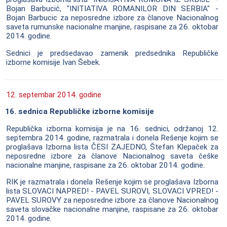
Bojan Barbucić, "INITIATIVA ROMANILOR DIN SERBIA" -
Bojan Barbucic za neposredne izbore za članove Nacionalnog
saveta rumunske nacionalne manjine, raspisane za 26. oktobar
2014. godine.
Sednici je predsedavao zamenik predsednika Republičke
izborne komisije Ivan Šebek.
12. septembar 2014. godine
16. sednica Republičke izborne komisije
Republička izborna komisija je na 16. sednici, održanoj 12.
septembra 2014. godine, razmatrala i donela Rešenje kojim se
proglašava Izborna lista ČESI ZAJEDNO, Štefan Klepaček za
neposredne izbore za članove Nacionalnog saveta češke
nacionalne manjine, raspisane za 26. oktobar 2014. godine.
RIK je razmatrala i donela Rešenje kojim se proglašava Izborna
lista SLOVACI NAPRED! - PAVEL SUROVI, SLOVACI VPRED! -
PAVEL SUROVY za neposredne izbore za članove Nacionalnog
saveta slovačke nacionalne manjine, raspisane za 26. oktobar
2014. godine.