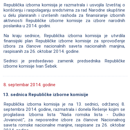
Republička izborna komisija je razmatrala i usvojila Izveštaj o
korišćenju i raspolaganju sredstvima za rad Narodne skupštine
u delu planiranih i izvršenih rashoda za finansiranje izbornih
aktivnosti Republičke izborne komisije za izbore narodnih
poslanika u 2014. godini.
Na kraju sednice, Republička izborna komisija je utvrdila
finansijski plan Republičke izborne komisije za sprovođenje
izbora za članove nacionalnih saveta nacionalnih manjina,
raspisanih za 26. oktobar 2014. godine.
Sednici je predsedavao zamenik predsednika Republičke
izborne komisije Ivan Šebek.
8. septembar 2014. godine
13. sednica Republičke izborne komisije
Republička izborna komisija je na 13. sednici, održanoj 8.
septembra 2014. godine, razmatrala i donela Rešenje kojim se
proglašava Izborna lista "Naša romska lista - Duško
Jovanović", za neposredne izbore za članove Nacionalnog
saveta romske nacionalne manjine, raspisane za 26. oktobar