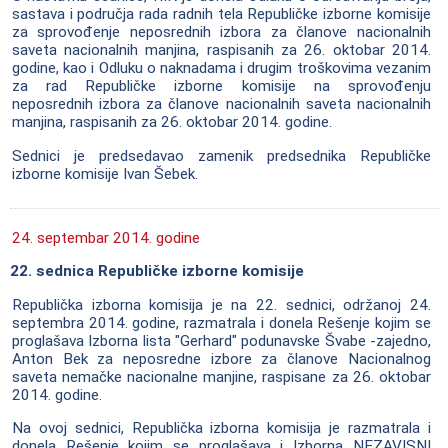
sastava i područja rada radnih tela Republičke izborne komisije
za sprovođenje neposrednih izbora za članove nacionalnih
saveta nacionalnih manjina, raspisanih za 26. oktobar 2014.
godine, kao i Odluku o naknadama i drugim troškovima vezanim
za rad Republičke izborne komisije na sprovođenju
neposrednih izbora za članove nacionalnih saveta nacionalnih
manjina, raspisanih za 26. oktobar 2014. godine.
Sednici je predsedavao zamenik predsednika Republičke
izborne komisije Ivan Šebek.
24. septembar 2014. godine
22. sednica Republičke izborne komisije
Republička izborna komisija je na 22. sednici, održanoj 24.
septembra 2014. godine, razmatrala i donela Rešenje kojim se
proglašava Izborna lista "Gerhard" podunavske Švabe -zajedno,
Anton Bek za neposredne izbore za članove Nacionalnog
saveta nemačke nacionalne manjine, raspisane za 26. oktobar
2014. godine.
Na ovoj sednici, Republička izborna komisija je razmatrala i
donela Rešenje kojim se proglašava i Izborna NEZAVISNI