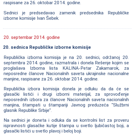
raspisane za 26. oktobar 2014. godine.
Sednici je predsedavao zamenik predsednika Republičke
izborne komisije Ivan Šebek.
20. septembar 2014. godine
20. sednica Republičke izborne komisije
Republička izborna komisija je na 20. sednici, održanoj 20.
septembra 2014. godine, razmatrala i donela Rešenje kojim se
proglašava Izborna lista KALINA-Petar Zakamarok, za
neposredne članove Nacionalnih saveta ukrajinske nacionalne
manjine, raspisane za 26. oktobar 2014. godine.
Republička izbora komisija donela je odluku da da će se
glasački listići i drugi izborni materijal, za sprovođenje
neposrednih izbora za članove Nacionalnih saveta nacionalnih
manjina, štampati u štampariji Javnog preduzeća "Službrni
glasnik Republike Srbije".
Na sednici je doneta i odluka da se kontrolni list za proveru
ispravnosti glasačke kutije štampa u svetlo ljubičastoj boji, a
glasački listići u svetlo plavoj i beloj boji.