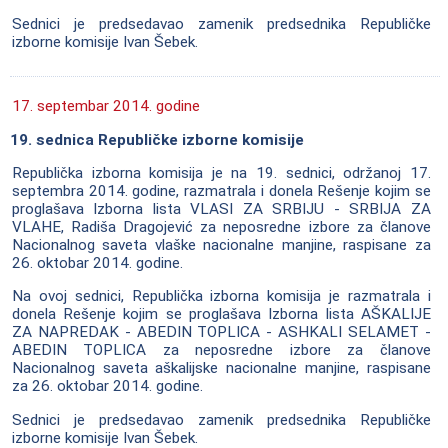
Sednici je predsedavao zamenik predsednika Republičke
izborne komisije Ivan Šebek.
17. septembar 2014. godine
19. sednica Republičke izborne komisije
Republička izborna komisija je na 19. sednici, održanoj 17.
septembra 2014. godine, razmatrala i donela Rešenje kojim se
proglašava Izborna lista VLASI ZA SRBIJU - SRBIJA ZA
VLAHE, Radiša Dragojević za neposredne izbore za članove
Nacionalnog saveta vlaške nacionalne manjine, raspisane za
26. oktobar 2014. godine.
Na ovoj sednici, Republička izborna komisija je razmatrala i
donela Rešenje kojim se proglašava Izborna lista AŠKALIJE
ZA NAPREDAK - ABEDIN TOPLICA - ASHKALI SELAMET -
ABEDIN TOPLICA za neposredne izbore za članove
Nacionalnog saveta aškalijske nacionalne manjine, raspisane
za 26. oktobar 2014. godine.
Sednici je predsedavao zamenik predsednika Republičke
izborne komisije Ivan Šebek.