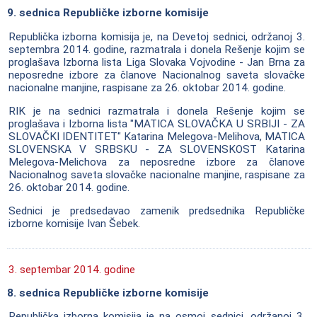
9. sednica Republičke izborne komisije
Republička izborna komisija je, na Devetoj sednici, održanoj 3.
septembra 2014. godine, razmatrala i donela Rešenje kojim se
proglašava Izborna lista Liga Slovaka Vojvodine - Jan Brna za
neposredne izbore za članove Nacionalnog saveta slovačke
nacionalne manjine, raspisane za 26. oktobar 2014. godine.
RIK je na sednici razmatrala i donela Rešenje kojim se
proglašava i Izborna lista "MATICA SLOVAČKA U SRBIJI - ZA
SLOVAČKI IDENTITET" Katarina Melegova-Melihova, MATICA
SLOVENSKA V SRBSKU - ZA SLOVENSKOST Katarina
Melegova-Melichova za neposredne izbore za članove
Nacionalnog saveta slovačke nacionalne manjine, raspisane za
26. oktobar 2014. godine.
Sednici je predsedavao zamenik predsednika Republičke
izborne komisije Ivan Šebek.
3. septembar 2014. godine
8. sednica Republičke izborne komisije
Republička izborna komisija je na osmoj sednici, održanoj 3.