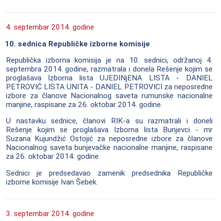
4. septembar 2014. godine
10. sednica Republičke izborne komisije
Republička izborna komisija je na 10. sednici, održanoj 4.
septembra 2014. godine, razmatrala i donela Rešenje kojim se
proglašava Izborna lista UJEDINjENA LISTA - DANIEL
PETROVIĆ LISTA UNITA - DANIEL PETROVICI za neposredne
izbore za članove Nacionalnog saveta rumunske nacionalne
manjine, raspisane za 26. oktobar 2014. godine.
U nastavku sednice, članovi RIK-a su razmatrali i doneli
Rešenje kojim se proglašava Izborna lista Bunjevci - mr
Suzana Kujundžić Ostojić za neposredne izbore za članove
Nacionalnog saveta bunjevačke nacionalne manjine, raspisane
za 26. oktobar 2014. godine.
Sednici je predsedavao zamenik predsednika Republičke
izborne komisije Ivan Šebek.
3. septembar 2014. godine