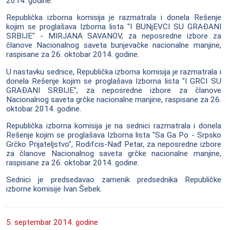
2014. godine.
Republička izborna komisija je razmatrala i donela Rešenje
kojim se proglašava Izborna lista "I BUNjEVCI SU GRAĐANI
SRBIJE" - MIRJANA SAVANOV, za neposredne izbore za
članove Nacionalnog saveta bunjevačke nacionalne manjine,
raspisane za 26. oktobar 2014. godine.
U nastavku sednice, Republička izborna komisija je razmatrala i
donela Rešenje kojim se proglašava Izborna lista "I GRCI SU
GRAĐANI SRBIJE", za neposredne izbore za članove
Nacionalnog saveta grčke nacionalne manjine, raspisane za 26.
oktobar 2014. godine.
Republička izborna komisija je na sednici razmatrala i donela
Rešenje kojim se proglašava Izborna lista "Sa Ga Po - Srpsko
Grčko Prijateljstvo", Rodifcis-Nađ Petar, za neposredne izbore
za članove Nacionalnog saveta grčke nacionalne manjine,
raspisane za 26. oktobar 2014. godine.
Sednici je predsedavao zamenik predsednika Republičke
izborne komisije Ivan Šebek.
5. septembar 2014. godine