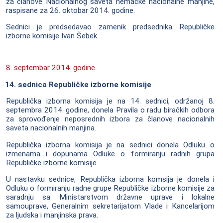
za članove Nacionalnog saveta nemačke nacionalne manjine,
raspisane za 26. oktobar 2014. godine.
Sednici je predsedavao zamenik predsednika Republičke
izborne komisije Ivan Šebek.
8. septembar 2014. godine
14. sednica Republičke izborne komisije
Republička izborna komisija je na 14. sednici, održanoj 8.
septembra 2014. godine, donela Pravila o radu biračkih odbora
za sprovođenje neposrednih izbora za članove nacionalnih
saveta nacionalnih manjina.
Republička izborna komisija je na sednici donela Odluku o
izmenama i dopunama Odluke o formiranju radnih grupa
Republičke izborne komisije.
U nastavku sednice, Republička izborna komsija je donela i
Odluku o formiranju radne grupe Republičke izborne komisije za
saradnju sa Ministarstvom državne uprave i lokalne
samouprave, Generalnim sekretarijatom Vlade i Kancelarijom
za ljudska i manjinska prava.