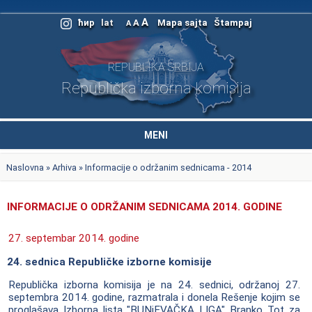
A
ћир
lat
A
Mapa sajta
Štampaj
A
REPUBLIKA SRBIJA
Republička izborna komisija
MENI
Naslovna
»
Arhiva
» Informacije o održanim sednicama - 2014
INFORMACIJE O ODRŽANIM SEDNICAMA 2014. GODINE
27. septembar 2014. godine
24. sednica Republičke izborne komisije
Republička izborna komisija je na 24. sednici, održanoj 27.
septembra 2014. godine, razmatrala i donela Rešenje kojim se
proglašava Izborna lista "BUNjEVAČKA LIGA" Branko Tot za