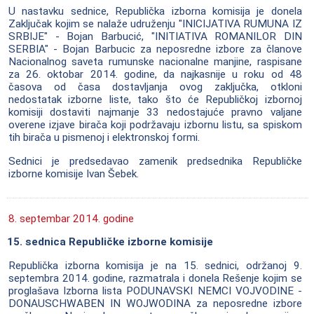
U nastavku sednice, Republička izborna komisija je donela
Zaključak kojim se nalaže udruženju "INICIJATIVA RUMUNA IZ
SRBIJE" - Bojan Barbucić, "INITIATIVA ROMANILOR DIN
SERBIA" - Bojan Barbucic za neposredne izbore za članove
Nacionalnog saveta rumunske nacionalne manjine, raspisane
za 26. oktobar 2014. godine, da najkasnije u roku od 48
časova od časa dostavljanja ovog zaključka, otkloni
nedostatak izborne liste, tako što će Republičkoj izbornoj
komisiji dostaviti najmanje 33 nedostajuće pravno valjane
overene izjave birača koji podržavaju izbornu listu, sa spiskom
tih birača u pismenoj i elektronskoj formi.
Sednici je predsedavao zamenik predsednika Republičke
izborne komisije Ivan Šebek.
8. septembar 2014. godine
15. sednica Republičke izborne komisije
Republička izborna komisija je na 15. sednici, održanoj 9.
septembra 2014. godine, razmatrala i donela Rešenje kojim se
proglašava Izborna lista PODUNAVSKI NEMCI VOJVODINE -
DONAUSCHWABEN IN WOJWODINA za neposredne izbore