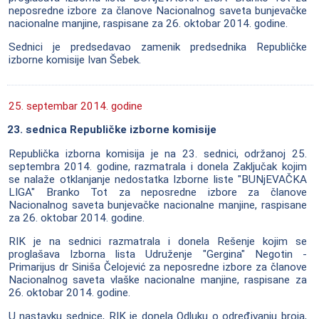
neposredne izbore za članove Nacionalnog saveta bunjevačke
nacionalne manjine, raspisane za 26. oktobar 2014. godine.
Sednici je predsedavao zamenik predsednika Republičke
izborne komisije Ivan Šebek.
25. septembar 2014. godine
23. sednica Republičke izborne komisije
Republička izborna komisija je na 23. sednici, održanoj 25.
septembra 2014. godine, razmatrala i donela Zaključak kojim
se nalaže otklanjanje nedostatka Izborne liste "BUNjEVAČKA
LIGA" Branko Tot za neposredne izbore za članove
Nacionalnog saveta bunjevačke nacionalne manjine, raspisane
za 26. oktobar 2014. godine.
RIK je na sednici razmatrala i donela Rešenje kojim se
proglašava Izborna lista Udruženje "Gergina" Negotin -
Primarijus dr Siniša Čelojević za neposredne izbore za članove
Nacionalnog saveta vlaške nacionalne manjine, raspisane za
26. oktobar 2014. godine.
U nastavku sednice, RIK je donela Odluku o određivanju broja,