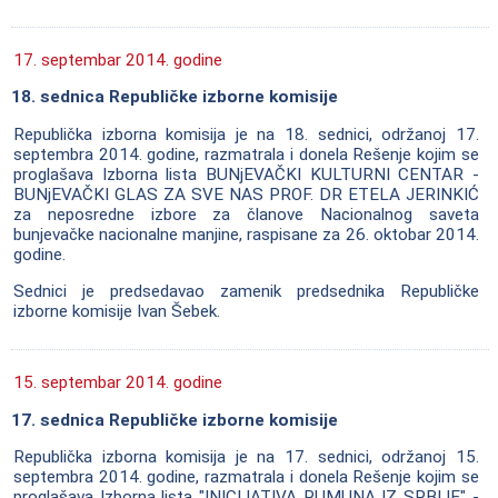
17. septembar 2014. godine
18. sednica Republičke izborne komisije
Republička izborna komisija je na 18. sednici, održanoj 17.
septembra 2014. godine, razmatrala i donela Rešenje kojim se
proglašava Izborna lista BUNjEVAČKI KULTURNI CENTAR -
BUNjEVAČKI GLAS ZA SVE NAS PROF. DR ETELA JERINKIĆ
za neposredne izbore za članove Nacionalnog saveta
bunjevačke nacionalne manjine, raspisane za 26. oktobar 2014.
godine.
Sednici je predsedavao zamenik predsednika Republičke
izborne komisije Ivan Šebek.
15. septembar 2014. godine
17. sednica Republičke izborne komisije
Republička izborna komisija je na 17. sednici, održanoj 15.
septembra 2014. godine, razmatrala i donela Rešenje kojim se
proglašava Izborna lista "INICIJATIVA RUMUNA IZ SRBIJE" -