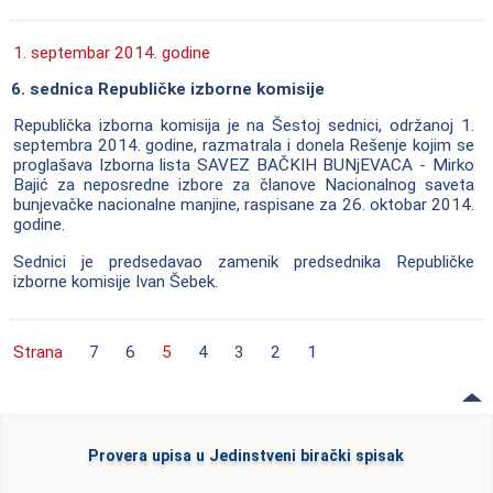
1. septembar 2014. godine
6. sednica Republičke izborne komisije
Republička izborna komisija je na Šestoj sednici, održanoj 1.
septembra 2014. godine, razmatrala i donela Rešenje kojim se
proglašava Izborna lista SAVEZ BAČKIH BUNjEVACA - Mirko
Bajić za neposredne izbore za članove Nacionalnog saveta
bunjevačke nacionalne manjine, raspisane za 26. oktobar 2014.
godine.
Sednici je predsedavao zamenik predsednika Republičke
izborne komisije Ivan Šebek.
Strana
7
6
5
4
3
2
1
Provera upisa u Jedinstveni birački spisak